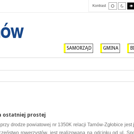
Tryb
Tryb
Kontrast
domyślny
nocny
SAMORZĄD
GMINA
B
 ostatniej prostej
rzy drodze powiatowej nr 1350K relacji Tarnów-Zgłobice jest 
zeństwo rowerzystów, jest realizowana na odcinku od ul. Sp