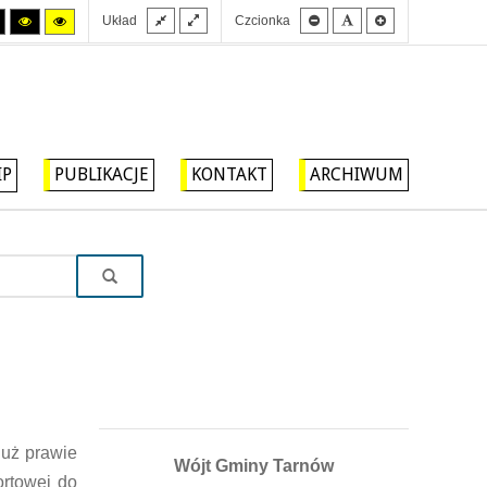
Stały
Szeroki
Mniejsza
Domyślna
Większa
Tryb
Tryb
Tryb
Układ
Czcionka
układ
układ
czcionka
czcionka
czcionka
wysokiego
wysokiego
wysokiego
kontrastu
kontrastu
kontrastu
czarny/biały.
czarny/
żółty/czarny.
żółty.
IP
PUBLIKACJE
KONTAKT
ARCHIWUM
już prawie
Wójt Gminy Tarnów
ortowej do