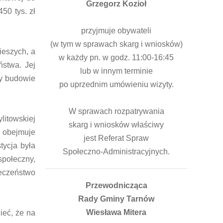
Grzegorz Kozioł
50 tys. zł
przyjmuje obywateli
(w tym w sprawach skarg i wniosków)
ieszych, a
w każdy pn. w godz. 11:00-16:45
stwa. Jej
lub w innym terminie
zy budowie
po uprzednim umówieniu wizyty.
W sprawach rozpatrywania
litowskiej
skarg i wniosków właściwy
a obejmuje
jest Referat Spraw
tycja była
Społeczno-Administracyjnych.
społeczny,
ieczeństwo
Przewodnicząca
Rady Gminy Tarnów
Wiesława Mitera
ieć, że na