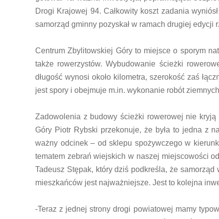
Drogi Krajowej 94. Całkowity koszt zadania wyniósł
samorząd gminny pozyskał w ramach drugiej edycji r
Centrum Zbylitowskiej Góry to miejsce o sporym nat
także rowerzystów. Wybudowanie ścieżki rowerowe
długość wynosi około kilometra, szerokość zaś łącz
jest spory i obejmuje m.in. wykonanie robót ziemnyc
Zadowolenia z budowy ścieżki rowerowej nie kryją c
Góry Piotr Rybski przekonuje, że była to jedna z n
ważny odcinek – od sklepu spożywczego w kierunku 
tematem zebrań wiejskich w naszej miejscowości od
Tadeusz Stępak, który dziś podkreśla, że samorząd
mieszkańców jest najważniejsze. Jest to kolejna inwe
-Teraz z jednej strony drogi powiatowej mamy typow