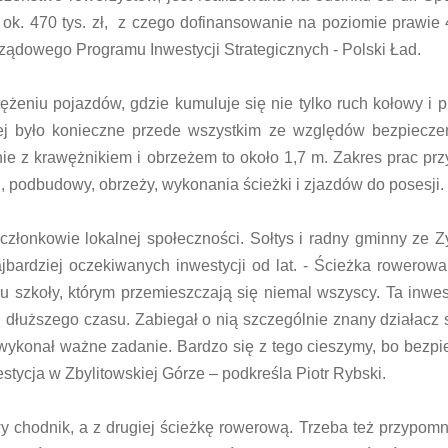
 ok. 470 tys. zł, z czego dofinansowanie na poziomie prawie 4
ządowego Programu Inwestycji Strategicznych - Polski Ład.
ężeniu pojazdów, gdzie kumuluje się nie tylko ruch kołowy i p
j było konieczne przede wszystkim ze względów bezpieczeń
nie z krawężnikiem i obrzeżem to około 1,7 m. Zakres prac pr
h, podbudowy, obrzeży, wykonania ścieżki i zjazdów do posesji.
złonkowie lokalnej społeczności. Sołtys i radny gminny ze Zy
ajbardziej oczekiwanych inwestycji od lat. - Ścieżka rowerow
szkoły, którym przemieszczają się niemal wszyscy. Ta inwes
 dłuższego czasu. Zabiegał o nią szczególnie znany działacz 
 wykonał ważne zadanie. Bardzo się z tego cieszymy, bo bezp
stycja w Zbylitowskiej Górze – podkreśla Piotr Rybski.
y chodnik, a z drugiej ścieżkę rowerową. Trzeba też przypomn