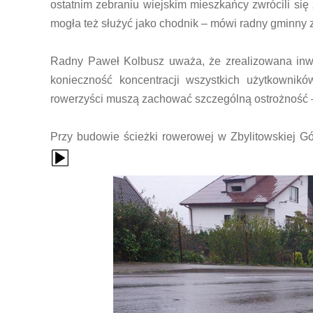
ostatnim zebraniu wiejskim mieszkańcy zwrócili si
mogła też służyć jako chodnik – mówi radny gminny z
Radny Paweł Kolbusz uważa, że zrealizowana inwe
konieczność koncentracji wszystkich użytkownikó
rowerzyści muszą zachować szczególną ostrożność 
Przy budowie ścieżki rowerowej w Zbylitowskiej Gó
{Play}