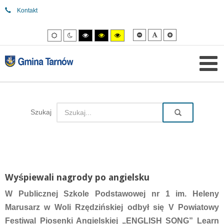
Kontakt
Mniejsza
Domyślna
Większa
Tryb
Tryb
Tryb
Tryb
Tryb
czcionka
czcionka
czcionka
domyślny
nocny
wysokiego
wysokiego
wysokiego
kontrastu
kontrastu
kontrastu
czarny/biały.
czarny/
żółty/czarny.
żółty.
Szukaj
Wyśpiewali nagrody po angielsku
W Publicznej Szkole Podstawowej nr 1 im. Heleny
Marusarz w Woli Rzędzińskiej odbył się V Powiatowy
Festiwal Piosenki Angielskiej „ENGLISH SONG” Learn