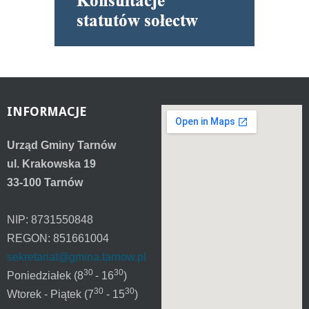
INFORMACJE
Urząd Gminy Tarnów
ul. Krakowska 19
33-100 Tarnów
NIP: 8731550848
REGON: 851661004
sekretariat@gmina.tarnow.pl
30
30
Poniedziałek (8
- 16
)
30
30
Wtorek - Piątek (7
- 15
)