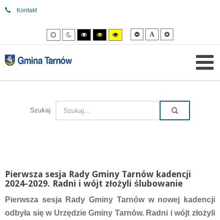
Kontakt
Mniejsza
Domyślna
Większa
Tryb
Tryb
Tryb
Tryb
Tryb
czcionka
czcionka
czcionka
domyślny
nocny
wysokiego
wysokiego
wysokiego
kontrastu
kontrastu
kontrastu
czarny/biały.
czarny/
żółty/czarny.
żółty.
Szukaj
Pierwsza sesja Rady Gminy Tarnów kadencji
2024-2029. Radni i wójt złożyli ślubowanie
Pierwsza sesja Rady Gminy Tarnów w nowej kadencji
odbyła się w Urzędzie Gminy Tarnów. Radni i wójt złożyli