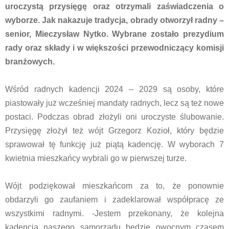
uroczystą przysięgę oraz otrzymali zaświadczenia o
wyborze. Jak nakazuje tradycja, obrady otworzył radny –
senior, Mieczysław Nytko. Wybrane zostało prezydium
rady oraz składy i w większości przewodniczący komisji
branżowych.
Wśród radnych kadencji 2024 – 2029 są osoby, które
piastowały już wcześniej mandaty radnych, lecz są też nowe
postaci. Podczas obrad złożyli oni uroczyste ślubowanie.
Przysięgę złożył też wójt Grzegorz Kozioł, który będzie
sprawował tę funkcję już piątą kadencję. W wyborach 7
kwietnia mieszkańcy wybrali go w pierwszej turze.
Wójt podziękował mieszkańcom za to, że ponownie
obdarzyli go zaufaniem i zadeklarował współpracę ze
wszystkimi radnymi. -Jestem przekonany, że kolejna
kadencja naszego samorządu będzie owocnym czasem