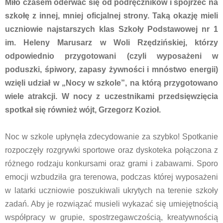
Miło czasem oderwać się od podręczników i spojrzeć na
szkołę z innej, mniej oficjalnej strony. Taką okazję mieli
uczniowie najstarszych klas Szkoły Podstawowej nr 1
im. Heleny Marusarz w Woli Rzędzińskiej, którzy
odpowiednio przygotowani (czyli wyposażeni w
poduszki, śpiwory, zapasy żywności i mnóstwo energii)
wzięli udział w „Nocy w szkole”, na którą przygotowano
wiele atrakcji. W nocy z uczestnikami przedsięwzięcia
spotkał się również wójt, Grzegorz Kozioł.
Noc w szkole upłynęła zdecydowanie za szybko! Spotkanie
rozpoczęły rozgrywki sportowe oraz dyskoteka połączona z
różnego rodzaju konkursami oraz grami i zabawami. Sporo
emocji wzbudziła gra terenowa, podczas której wyposażeni
w latarki uczniowie poszukiwali ukrytych na terenie szkoły
zadań. Aby je rozwiązać musieli wykazać się umiejętnością
współpracy w grupie, spostrzegawczością, kreatywnością