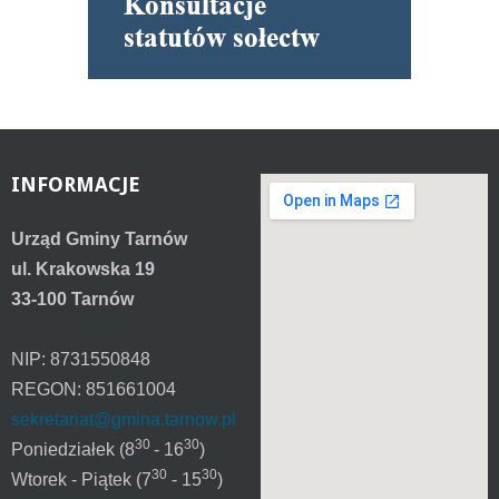
INFORMACJE
Urząd Gminy Tarnów
ul. Krakowska 19
33-100 Tarnów
NIP: 8731550848
REGON: 851661004
sekretariat@gmina.tarnow.pl
30
30
Poniedziałek (8
- 16
)
30
30
Wtorek - Piątek (7
- 15
)