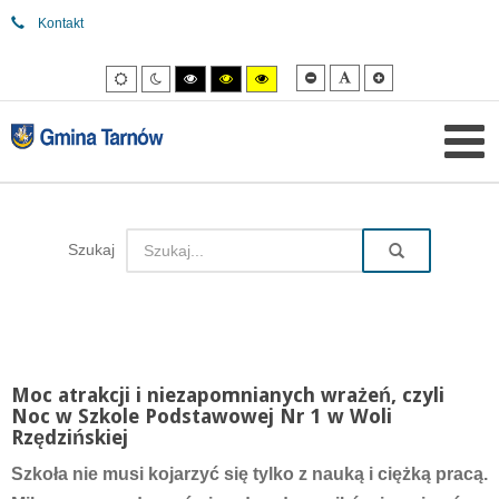
Kontakt
Mniejsza
Domyślna
Większa
Tryb
Tryb
Tryb
Tryb
Tryb
czcionka
czcionka
czcionka
domyślny
nocny
wysokiego
wysokiego
wysokiego
kontrastu
kontrastu
kontrastu
czarny/biały.
czarny/
żółty/czarny.
żółty.
Szukaj
Moc atrakcji i niezapomnianych wrażeń, czyli
Noc w Szkole Podstawowej Nr 1 w Woli
Rzędzińskiej
Szkoła nie musi kojarzyć się tylko z nauką i ciężką pracą.