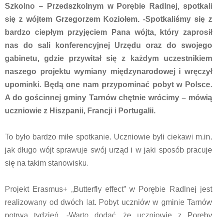
Szkolno – Przedszkolnym w Porębie Radlnej, spotkali
się z wójtem Grzegorzem Koziołem. -Spotkaliśmy się z
bardzo ciepłym przyjęciem Pana wójta, który zaprosił
nas do sali konferencyjnej Urzędu oraz do swojego
gabinetu, gdzie przywitał się z każdym uczestnikiem
naszego projektu wymiany międzynarodowej i wręczył
upominki. Będą one nam przypominać pobyt w Polsce.
A do gościnnej gminy Tarnów chętnie wrócimy – mówią
uczniowie z Hiszpanii, Francji i Portugalii.
To było bardzo miłe spotkanie. Uczniowie byli ciekawi m.in.
jak długo wójt sprawuje swój urząd i w jaki sposób pracuje
się na takim stanowisku.
Projekt Erasmus+ „Butterfly effect” w Porębie Radlnej jest
realizowany od dwóch lat. Pobyt uczniów w gminie Tarnów
potrwa tydzień. -Warto dodać, że uczniowie z Poręby