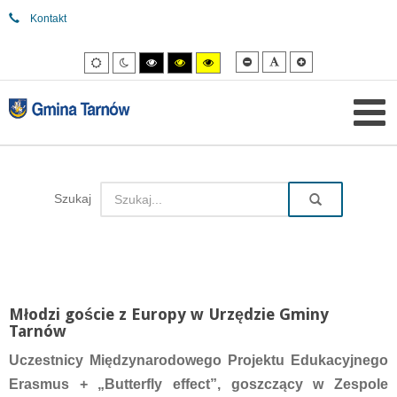
Kontakt
Mniejsza
Domyślna
Większa
Tryb
Tryb
Tryb
Tryb
Tryb
czcionka
czcionka
czcionka
domyślny
nocny
wysokiego
wysokiego
wysokiego
kontrastu
kontrastu
kontrastu
czarny/biały.
czarny/
żółty/czarny.
żółty.
Szukaj
Młodzi goście z Europy w Urzędzie Gminy
Tarnów
Uczestnicy Międzynarodowego Projektu Edukacyjnego
Erasmus + „Butterfly effect”, goszczący w Zespole