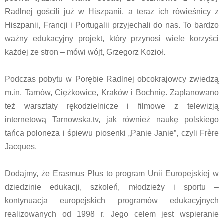
Radlnej gościli już w Hiszpanii, a teraz ich rówieśnicy z
Hiszpanii, Francji i Portugalii przyjechali do nas. To bardzo
ważny edukacyjny projekt, który przynosi wiele korzyści
każdej ze stron – mówi wójt, Grzegorz Kozioł.
Podczas pobytu w Porębie Radlnej obcokrajowcy zwiedzą
m.in. Tarnów, Ciężkowice, Kraków i Bochnię. Zaplanowano
też warsztaty rękodzielnicze i filmowe z telewizją
internetową Tarnowska.tv, jak również naukę polskiego
tańca poloneza i śpiewu piosenki „Panie Janie”, czyli Frère
Jacques.
Dodajmy, że Erasmus Plus to program Unii Europejskiej w
dziedzinie edukacji, szkoleń, młodzieży i sportu –
kontynuacja europejskich programów edukacyjnych
realizowanych od 1998 r. Jego celem jest wspieranie