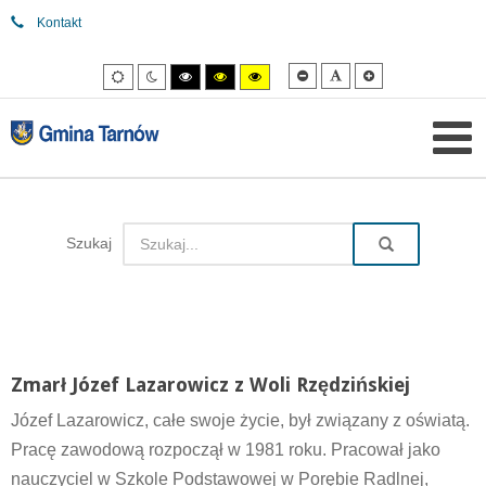
Kontakt
Mniejsza
Domyślna
Większa
Tryb
Tryb
Tryb
Tryb
Tryb
czcionka
czcionka
czcionka
domyślny
nocny
wysokiego
wysokiego
wysokiego
kontrastu
kontrastu
kontrastu
czarny/biały.
czarny/
żółty/czarny.
żółty.
Szukaj
Zmarł Józef Lazarowicz z Woli Rzędzińskiej
Józef Lazarowicz, całe swoje życie, był związany z oświatą.
Pracę zawodową rozpoczął w 1981 roku. Pracował jako
nauczyciel w Szkole Podstawowej w Porębie Radlnej,