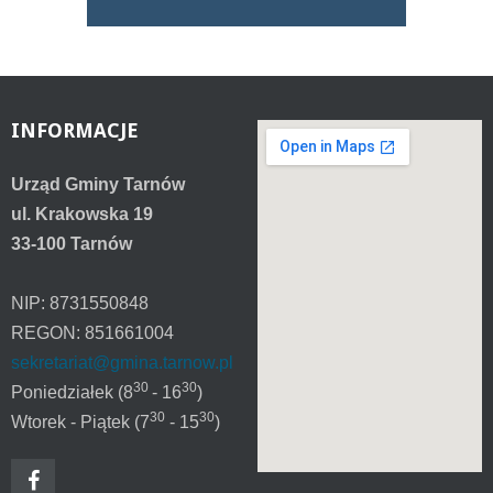
INFORMACJE
Urząd Gminy Tarnów
ul. Krakowska 19
33-100 Tarnów
NIP: 8731550848
REGON: 851661004
sekretariat@gmina.tarnow.pl
30
30
Poniedziałek (8
- 16
)
30
30
Wtorek - Piątek (7
- 15
)