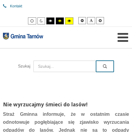
Kontakt
Mniejsza
Domyślna
Większa
Tryb
Tryb
Tryb
Tryb
Tryb
czcionka
czcionka
czcionka
domyślny
nocny
wysokiego
wysokiego
wysokiego
kontrastu
kontrastu
kontrastu
czarny/biały.
czarny/
żółty/czarny.
żółty.
Szukaj
Nie wyrzucajmy śmieci do lasów!
Straż Gminna informuje, że w ostatnim czasie
odnotowuje pogłębiające się zjawisko wyrzucania
odpadów do lasów. Jednak nie są to odpady