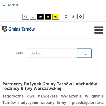
Kontakt
Mniejsza
Domyślna
Większa
Tryb
Tryb
Tryb
Tryb
Tryb
czcionka
czcionka
czcionka
domyślny
nocny
wysokiego
wysokiego
wysokiego
kontrastu
kontrastu
kontrastu
czarny/biały.
czarny/
żółty/czarny.
żółty.
Szukaj
Partnerzy Dożynek Gminy Tarnów i obchodów
rocznicy Bitwy Warszawskiej
Tegoroczne dwa największe wydarzenia w gminie
Tarnów tradycyjnie wsparły firmy i przedsiębiorstwa,