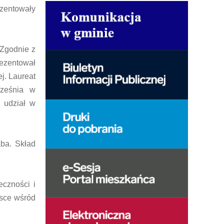
ezentowały
 Zgodnie z
ezentował
j. Laureat
rześnia w
 udział w
ba. Skład
eczności i
jsce wśród