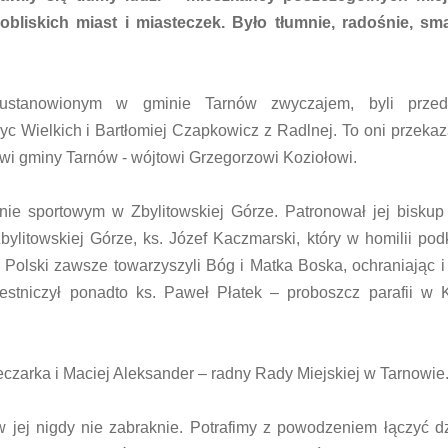
liskich miast i miasteczek. Było tłumnie, radośnie, sma
ustanowionym w gminie Tarnów zwyczajem, byli przeds
c Wielkich i Bartłomiej Czapkowicz z Radlnej. To oni przekaz
wi gminy Tarnów - wójtowi Grzegorzowi Koziołowi.
ie sportowym w Zbylitowskiej Górze. Patronował jej biskup
ylitowskiej Górze, ks. Józef Kaczmarski, który w homilii podk
olski zawsze towarzyszyli Bóg i Matka Boska, ochraniając i
zestniczył ponadto ks. Paweł Płatek – proboszcz parafii w
czarka i Maciej Aleksander – radny Rady Miejskiej w Tarnowie
w jej nigdy nie zabraknie. Potrafimy z powodzeniem łączyć d