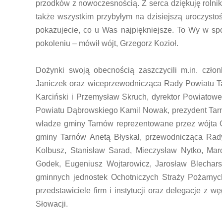
przodków z nowoczesnością. Z serca dziękuję rolnik
także wszystkim przybyłym na dzisiejszą uroczysto
pokazujecie, co u Was najpiękniejsze. To Wy w sp
pokoleniu – mówił wójt, Grzegorz Kozioł.
Dożynki swoją obecnością zaszczycili m.in. czło
Janiczek oraz wiceprzewodnicząca Rady Powiatu Ta
Karciński i Przemysław Skruch, dyrektor Powiato
Powiatu Dąbrowskiego Kamil Nowak, prezydent Tar
władze gminy Tarnów reprezentowane przez wójta G
gminy Tarnów Anetą Błyskal, przewodnicząca Rady
Kolbusz, Stanisław Sarad, Mieczysław Nytko, Mar
Godek, Eugeniusz Wojtarowicz, Jarosław Blechars
gminnych jednostek Ochotniczych Straży Pożarnych,
przedstawiciele firm i instytucji oraz delegacje z 
Słowacji.