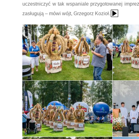
uczestniczyć w tak wspaniale przygotowanej impre
{Play}
zasługują – mówi wójt, Grzegorz Kozioł.