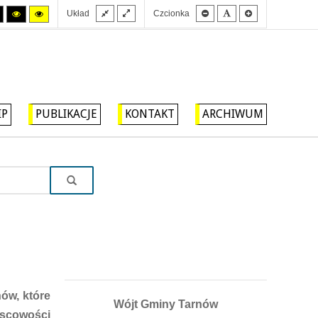
Stały
Szeroki
Mniejsza
Domyślna
Większa
Tryb
Tryb
Tryb
Układ
Czcionka
układ
układ
czcionka
czcionka
czcionka
wysokiego
wysokiego
wysokiego
kontrastu
kontrastu
kontrastu
czarny/biały.
czarny/
żółty/czarny.
żółty.
IP
PUBLIKACJE
KONTAKT
ARCHIWUM
ów, które
Wójt Gminy Tarnów
jscowości