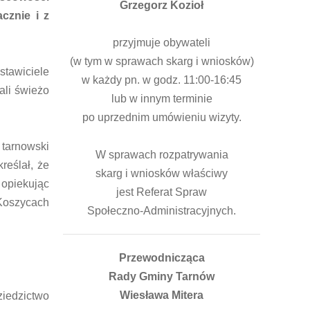
Grzegorz Kozioł
cznie i z
przyjmuje obywateli
(w tym w sprawach skarg i wniosków)
tawiciele
w każdy pn. w godz. 11:00-16:45
ali świeżo
lub w innym terminie
po uprzednim umówieniu wizyty.
 tarnowski
W sprawach rozpatrywania
reślał, że
skarg i wniosków właściwy
 opiekując
jest Referat Spraw
 Koszycach
Społeczno-Administracyjnych.
Przewodnicząca
.
Rady Gminy Tarnów
Wiesława Mitera
ziedzictwo