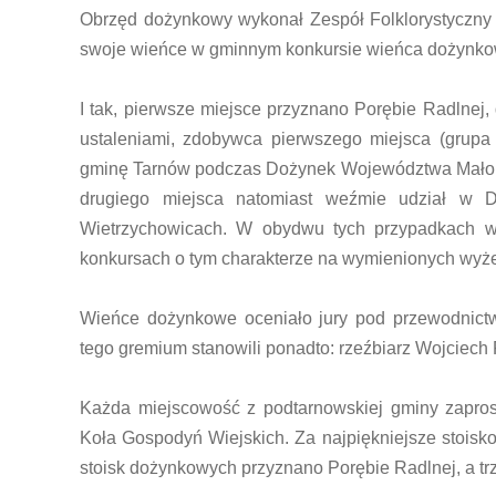
Obrzęd dożynkowy wykonał Zespół Folklorystyczny 
swoje wieńce w gminnym konkursie wieńca dożynk
I tak, pierwsze miejsce przyznano Porębie Radlnej,
ustaleniami, zdobywca pierwszego miejsca (grupa
gminę Tarnów podczas Dożynek Województwa Małopol
drugiego miejsca natomiast weźmie udział w 
Wietrzychowicach. W obydwu tych przypadkach 
konkursach o tym charakterze na wymienionych wyż
Wieńce dożynkowe oceniało jury pod przewodnict
tego gremium stanowili ponadto: rzeźbiarz Wojciech 
Każda miejscowość z podtarnowskiej gminy zaprosi
Koła Gospodyń Wiejskich. Za najpiękniejsze stoisk
stoisk dożynkowych przyznano Porębie Radlnej, a tr