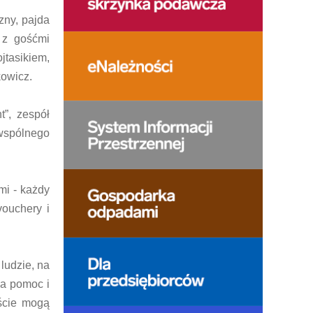
zny, pajda
 z gośćmi
jtasikiem,
owicz.
”, zespół
wspólnego
mi - każdy
vouchery i
ludzie, na
za pomoc i
ście mogą