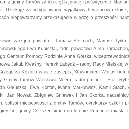
om z gminy Tarnów za ich ciężką pracę i poświęcenie, kłaniam
ść. Dziękuję za przygotowanie wyjątkowych wieńców i stoisk,
osób niepowtarzalny przekazujecie wiedzę o przeszłości na
nkowie zarządu powiatu - Tomasz Stelmach, Mariusz Tyrka 
rnowskiego Ewa Kubisztal, radni powiatowi Alina Barbachen
wego Centrum Pomocy Rodzinie Anna Górska, wiceprzewodnic
nowa Jakub Kwaśny, Henryk Łabędź – radny Rady Miejskiej w
rzegorza Kozioła wraz z zastępcą Sławomirem Wojtasikiem i
 Gminy Tarnów Wiesława Mitera, radni gminni – Piotr Rybs
cin Gałuszka, Ewa Kołton, Iwona Markiewicz, Kamil Stach, 
ki, Jan Nowak, Zbigniew Gniewek i Jan Skórka, naczelnicy 
 sołtysi miejscowości z gminy Tarnów, dyrektorzy szkół i pr
węgierskiej gminy Csíkszentsimon na terenie Rumunii i miasta T