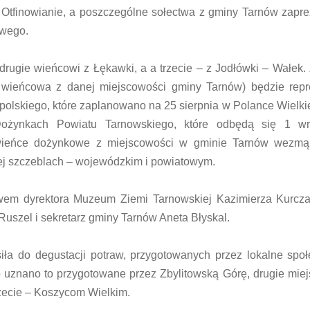
Otfinowianie, a poszczególne sołectwa z gminy Tarnów zapr
owego.
 drugie wieńcowi z Łękawki, a a trzecie – z Jodłówki – Wałek.
 wieńcowa z danej miejscowości gminy Tarnów) będzie repr
skiego, które zaplanowano na 25 sierpnia w Polance Wielkie
Dożynkach Powiatu Tarnowskiego, które odbędą się 1 w
wieńce dożynkowe z miejscowości w gminie Tarnów wezmą
ej szczeblach – wojewódzkim i powiatowym.
wem dyrektora Muzeum Ziemi Tarnowskiej Kazimierza Kurcza
Ruszel i sekretarz gminy Tarnów Aneta Błyskal.
ła do degustacji potraw, przygotowanych przez lokalne społ
o uznano to przygotowane przez Zbylitowską Górę, drugie mie
zecie – Koszycom Wielkim.