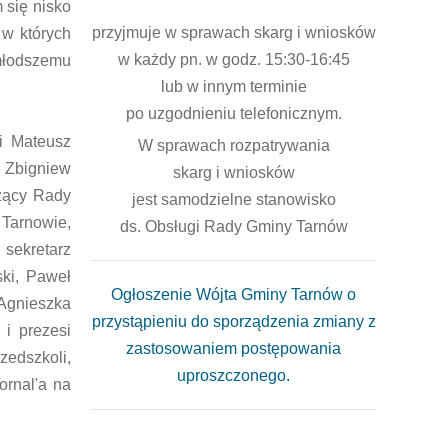
 się nisko
przyjmuje w sprawach skarg i wniosków
 w których
w każdy pn. w godz. 15:30-16:45
jmłodszemu
lub w innym terminie
po uzgodnieniu telefonicznym.
i Mateusz
W sprawach rozpatrywania
, Zbigniew
skarg i wniosków
zący Rady
jest samodzielne stanowisko
 Tarnowie,
ds. Obsługi Rady Gminy Tarnów
 sekretarz
ki, Paweł
Ogłoszenie Wójta Gminy Tarnów o
Agnieszka
przystąpieniu do sporządzenia zmiany z
i prezesi
zastosowaniem postępowania
zedszkoli,
uproszczonego.
ornal'a na