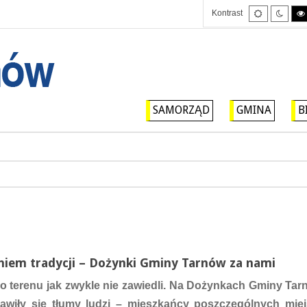
Tryb
Tryb
Kontrast
domyślny
nocny
SAMORZĄD
GMINA
B
niem tradycji – Dożynki Gminy Tarnów za nami
 terenu jak zwykle nie zawiedli. Na Dożynkach Gminy Tarn
zjawiły się tłumy ludzi – mieszkańcy poszczególnych mie