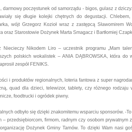
e, darmowy poczęstunek od samorządu - bigos, gulasz z dziczy
wiały się długie kolejki chętnych do degustacji. Chlebem,
zarka, wójt Grzegorz Kozioł wraz z zastępcą Sławomirem Wo
 oraz Starostowie Dożynek Marta Smagacz i Bartłomiej Czapk
z Niecieczy Nikodem Liro – uczestnik programu „Mam talent
epszych polskich wokalistek – ANIA DĄBROWSKA, która do 
aprosił zespół FENIKS.
ści i produktów regionalnych, loteria fantowa z super nagroda
ą, quad dla dzieci, telewizor, tablety, czy różnego rodzaju 
icze, foodtrucki i ogródek piwny.
ralnych odbyło się dzięki znakomitemu wsparciu sponsorów. -To 
im – przedsiębiorcom, firmom, radnym czy osobom prywatnym 
w organizację Dożynek Gminy Tarnów. To dzięki Wam nasi go