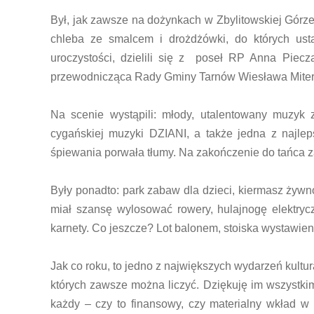
Był, jak zawsze na dożynkach w Zbylitowskiej Górz
chleba ze smalcem i drożdżówki, do których usta
uroczystości, dzielili się z poseł RP Anna Piec
przewodnicząca Rady Gminy Tarnów Wiesława Mitera
Na scenie wystąpili: młody, utalentowany muzyk 
cygańskiej muzyki DZIANI, a także jedna z najl
śpiewania porwała tłumy. Na zakończenie do tańca z
Były ponadto: park zabaw dla dzieci, kiermasz żywno
miał szansę wylosować rowery, hulajnogę elektryczn
karnety. Co jeszcze? Lot balonem, stoiska wystawienn
Jak co roku, to jedno z największych wydarzeń kultu
których zawsze można liczyć. Dziękuję im wszystk
każdy – czy to finansowy, czy materialny wkład 