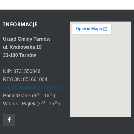
INFORMACJE
Urząd Gminy Tarnów
ul. Krakowska 19
33-100 Tarnów
NIP: 8731550848
REGON: 851661004
sekretariat@gmina.tarnow.pl
30
30
Poniedziałek (8
- 16
)
30
30
Wtorek - Piątek (7
- 15
)