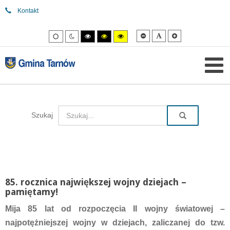
Kontakt
Mniejsza
Domyślna
Większa
Tryb
Tryb
Tryb
Tryb
Tryb
czcionka
czcionka
czcionka
domyślny
nocny
wysokiego
wysokiego
wysokiego
kontrastu
kontrastu
kontrastu
czarny/biały.
czarny/
żółty/czarny.
żółty.
Szukaj
85. rocznica największej wojny dziejach –
pamiętamy!
Mija 85 lat od rozpoczęcia II wojny światowej –
najpotężniejszej wojny w dziejach, zaliczanej do tzw.