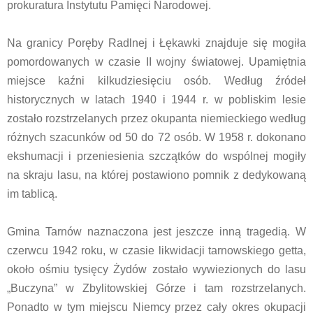
prokuratura Instytutu Pamięci Narodowej.
Na granicy Poręby Radlnej i Łękawki znajduje się mogiła
pomordowanych w czasie II wojny światowej. Upamiętnia
miejsce kaźni kilkudziesięciu osób. Według źródeł
historycznych w latach 1940 i 1944 r. w pobliskim lesie
zostało rozstrzelanych przez okupanta niemieckiego według
różnych szacunków od 50 do 72 osób. W 1958 r. dokonano
ekshumacji i przeniesienia szczątków do wspólnej mogiły
na skraju lasu, na której postawiono pomnik z dedykowaną
im tablicą.
Gmina Tarnów naznaczona jest jeszcze inną tragedią. W
czerwcu 1942 roku, w czasie likwidacji tarnowskiego getta,
około ośmiu tysięcy Żydów zostało wywiezionych do lasu
„Buczyna” w Zbylitowskiej Górze i tam rozstrzelanych.
Ponadto w tym miejscu Niemcy przez cały okres okupacji