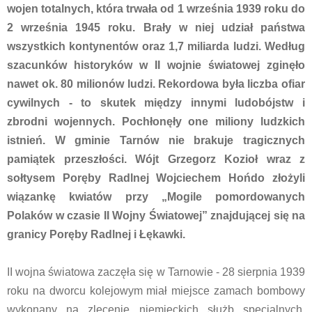
wojen totalnych, która trwała od 1 września 1939 roku do
2 września 1945 roku. Brały w niej udział państwa
wszystkich kontynentów oraz 1,7 miliarda ludzi. Według
szacunków historyków w II wojnie światowej zginęło
nawet ok. 80 milionów ludzi. Rekordowa była liczba ofiar
cywilnych - to skutek między innymi ludobójstw i
zbrodni wojennych. Pochłonęły one miliony ludzkich
istnień. W gminie Tarnów nie brakuje tragicznych
pamiątek przeszłości. Wójt Grzegorz Kozioł wraz z
sołtysem Poręby Radlnej Wojciechem Hońdo złożyli
wiązankę kwiatów przy „Mogile pomordowanych
Polaków w czasie II Wojny Światowej” znajdującej się na
granicy Poręby Radlnej i Łękawki.
II wojna światowa zaczęła się w Tarnowie - 28 sierpnia 1939
roku na dworcu kolejowym miał miejsce zamach bombowy
wykonany na zlecenie niemieckich służb specjalnych.