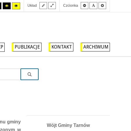
Stały
Szeroki
Mniejsza
Domyślna
Większa
Tryb
Tryb
Tryb
Układ
Czcionka
układ
układ
czcionka
czcionka
czcionka
wysokiego
wysokiego
wysokiego
kontrastu
kontrastu
kontrastu
czarny/biały.
czarny/
żółty/czarny.
żółty.
IP
PUBLIKACJE
KONTAKT
ARCHIWUM
enu gminy
Wójt Gminy Tarnów
ędzonym w