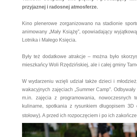
przyjaznej i radosnej atmosferze.
Kino plenerowe zorganizowano na stadionie sport
animowany „Mały Książę”, opowiadający wyjątkową i
Lotnika i Małego Księcia.
Były też dodatkowe atrakcje – można było skorzys
mieszkańcy Woli Rzędzińskiej, ale i całej gminy Tar
W wydarzeniu wzięli udział także dzieci i młodzież
wakacyjnych zajęciach „Summer Camp”. Odbywały si
m.in. zajęcia z programowania, nowoczesnych techn
kulinarne, spotkania z rysunkiem długopisem 3D o
stołowy). A przed ich rozpoczęciem i po ich zakończe