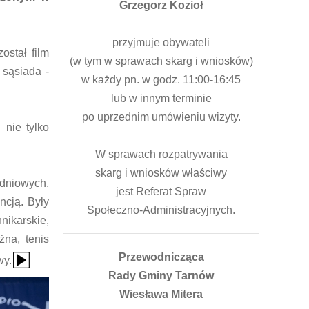
Grzegorz Kozioł
przyjmuje obywateli
stał film
(w tym w sprawach skarg i wniosków)
 sąsiada -
w każdy pn. w godz. 11:00-16:45
lub w innym terminie
po uprzednim umówieniu wizyty.
 nie tylko
W sprawach rozpatrywania
skarg i wniosków właściwy
odniowych,
jest Referat Spraw
ncją. Były
Społeczno-Administracyjnych.
nikarskie,
żna, tenis
{Play}
Przewodnicząca
wy.
Rady Gminy Tarnów
Wiesława Mitera