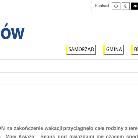
Tryb
Tryb
Kontrast
domyślny
nocny
SAMORZĄD
GMINA
B
N na zakończenie wakacji przyciągnęło całe rodziny z ter
ilm „Mały Książę”. Seans pod gwiazdami był czasem sp