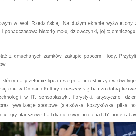
owym w Woli Rzędzińskiej. Na dużym ekranie wyświetlony zo
 ponadczasową historię małej dziewczynki, jej tajemniczego
tać z dmuchanych zamków, zakupić popcorn i lody. Przybyli
nów.
, którzy na przełomie lipca i sierpnia uczestniczyli w dwutyg
ę one w Domach Kultury i cieszyły się bardzo dobrą frekwe
ologii w IT, sensoplastyki, florystyki, artystyczne, dzien
raz rywalizacje sportowe (siatkówka, koszykówka, piłka no
niu - gry planszowe, haft diamentowy, biżuteria DIY i inne zaba