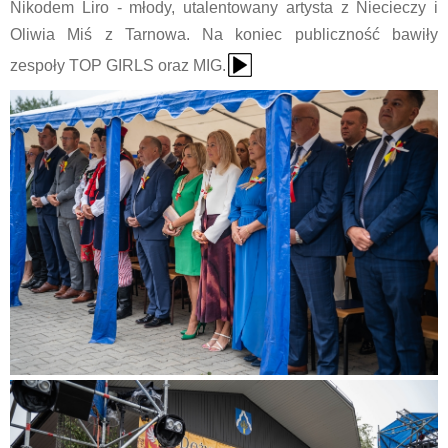
Nikodem Liro - młody, utalentowany artysta z Niecieczy i
Oliwia Miś z Tarnowa. Na koniec publiczność bawiły
{Play}
zespoły TOP GIRLS oraz MIG.