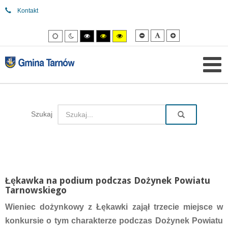
Kontakt
Mniejsza
Domyślna
Większa
Tryb
Tryb
Tryb
Tryb
Tryb
czcionka
czcionka
czcionka
domyślny
nocny
wysokiego
wysokiego
wysokiego
kontrastu
kontrastu
kontrastu
czarny/biały.
czarny/
żółty/czarny.
żółty.
Szukaj
Łękawka na podium podczas Dożynek Powiatu
Tarnowskiego
Wieniec dożynkowy z Łękawki zajął trzecie miejsce w
konkursie o tym charakterze podczas Dożynek Powiatu