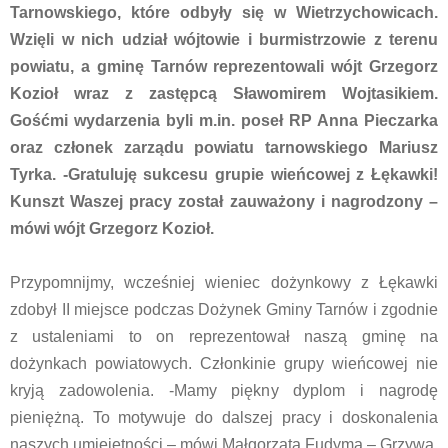
Tarnowskiego, które odbyły się w Wietrzychowicach.
Wzięli w nich udział wójtowie i burmistrzowie z terenu
powiatu, a gminę Tarnów reprezentowali wójt Grzegorz
Kozioł wraz z zastępcą Sławomirem Wojtasikiem.
Gośćmi wydarzenia byli m.in. poseł RP Anna Pieczarka
oraz członek zarządu powiatu tarnowskiego Mariusz
Tyrka. -Gratuluję sukcesu grupie wieńcowej z Łękawki!
Kunszt Waszej pracy został zauważony i nagrodzony –
mówi wójt Grzegorz Kozioł.
Przypomnijmy, wcześniej wieniec dożynkowy z Łękawki
zdobył II miejsce podczas Dożynek Gminy Tarnów i zgodnie
z ustaleniami to on reprezentował naszą gminę na
dożynkach powiatowych. Członkinie grupy wieńcowej nie
kryją zadowolenia. -Mamy piękny dyplom i nagrodę
pieniężną. To motywuje do dalszej pracy i doskonalenia
naszych umiejętności – mówi Małgorzata Fudyma – Grzywa.