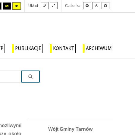
Stały
Szeroki
Mniejsza
Domyślna
Większa
Tryb
Tryb
Tryb
Układ
Czcionka
układ
układ
czcionka
czcionka
czcionka
wysokiego
wysokiego
wysokiego
kontrastu
kontrastu
kontrastu
czarny/biały.
czarny/
żółty/czarny.
żółty.
IP
PUBLIKACJE
KONTAKT
ARCHIWUM
możliwymi
Wójt Gminy Tarnów
czy około