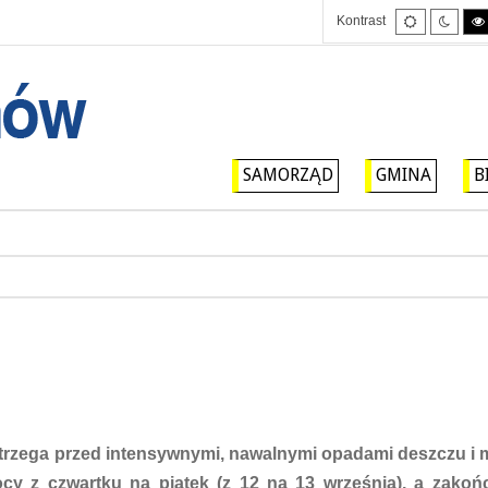
Tryb
Tryb
Kontrast
domyślny
nocny
SAMORZĄD
GMINA
B
trzega przed intensywnymi, nawalnymi opadami deszczu i 
cy z czwartku na piątek (z 12 na 13 września), a zakoń