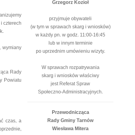
Grzegorz Kozioł
ganizujemy
przyjmuje obywateli
i czterech
(w tym w sprawach skarg i wniosków)
k.
w każdy pn. w godz. 11:00-16:45
lub w innym terminie
t, wymiany
po uprzednim umówieniu wizyty.
W sprawach rozpatrywania
cząca Rady
skarg i wniosków właściwy
y Powiatu
jest Referat Spraw
Społeczno-Administracyjnych.
Przewodnicząca
Rady Gminy Tarnów
ać czas, a
Wiesława Mitera
oprzednie,