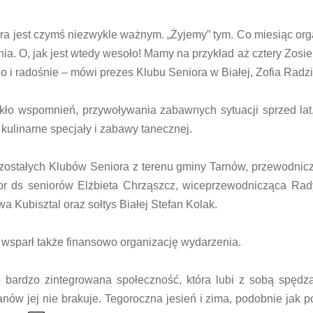
ora jest czymś niezwykle ważnym. „Żyjemy” tym. Co miesiąc or
a. O, jak jest wtedy wesoło! Mamy na przykład aż cztery Zosie 
o i radośnie – mówi prezes Klubu Seniora w Białej, Zofia Radzi
akło wspomnień, przywoływania zabawnych sytuacji sprzed la
kulinarne specjały i zabawy tanecznej.
 pozostałych Klubów Seniora z terenu gminy Tarnów, przewodni
r ds seniorów Elżbieta Chrząszcz, wiceprzewodnicząca Rad
a Kubisztal oraz sołtys Białej Stefan Kolak.
 wsparł także finansowo organizację wydarzenia.
 bardzo zintegrowana społeczność, która lubi z sobą spędz
ów jej nie brakuje. Tegoroczna jesień i zima, podobnie jak p
{Play}