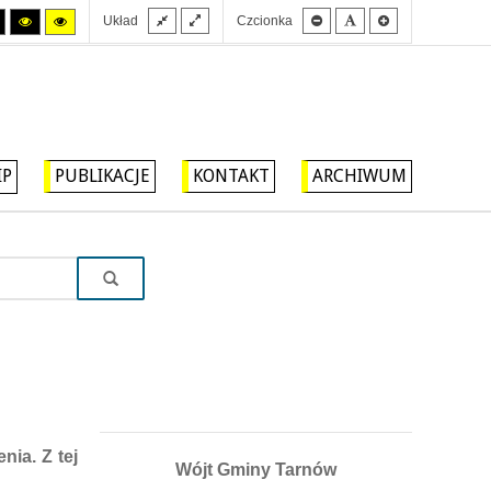
Stały
Szeroki
Mniejsza
Domyślna
Większa
Tryb
Tryb
Tryb
Układ
Czcionka
układ
układ
czcionka
czcionka
czcionka
wysokiego
wysokiego
wysokiego
kontrastu
kontrastu
kontrastu
czarny/biały.
czarny/
żółty/czarny.
żółty.
IP
PUBLIKACJE
KONTAKT
ARCHIWUM
nia. Z tej
Wójt Gminy Tarnów