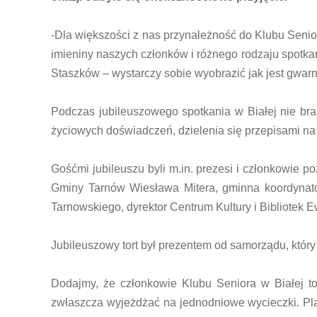
-Dla większości z nas przynależność do Klubu Seni
imieniny naszych członków i różnego rodzaju spotkani
Staszków – wystarczy sobie wyobrazić jak jest gwarn
Podczas jubileuszowego spotkania w Białej nie br
życiowych doświadczeń, dzielenia się przepisami na 
Gośćmi jubileuszu byli m.in. prezesi i członkowie
Gminy Tarnów Wiesława Mitera, gminna koordynato
Tarnowskiego, dyrektor Centrum Kultury i Bibliotek Ew
Jubileuszowy tort był prezentem od samorządu, który
Dodajmy, że członkowie Klubu Seniora w Białej to
zwłaszcza wyjeżdżać na jednodniowe wycieczki. Plan