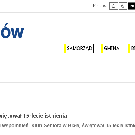
Tryb
Tryb
Kontrast
domyślny
nocny
SAMORZĄD
GMINA
B
iętował 15-lecie istnienia
wspomnień. Klub Seniora w Białej świętował 15-lecie istnie