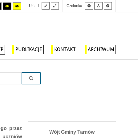
Stały
Szeroki
Mniejsza
Domyślna
Większa
Tryb
Tryb
Tryb
Układ
Czcionka
układ
układ
czcionka
czcionka
czcionka
wysokiego
wysokiego
wysokiego
kontrastu
kontrastu
kontrastu
czarny/biały.
czarny/
żółty/czarny.
żółty.
IP
PUBLIKACJE
KONTAKT
ARCHIWUM
ego przez
Wójt Gminy Tarnów
1 uczniów