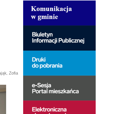
jąk, Zofia