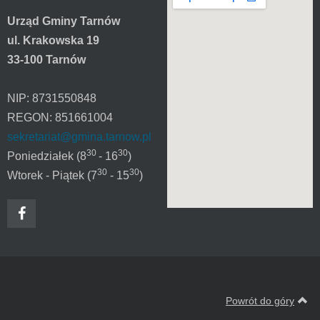
Urząd Gminy Tarnów
ul. Krakowska 19
33-100 Tarnów
NIP: 8731550848
REGON: 851661004
sekretariat@gmina.tarnow.pl
30
30
Poniedziałek (8
- 16
)
30
30
Wtorek - Piątek (7
- 15
)
Powrót do góry