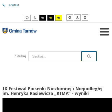
Kontakt
Mniejsza
Domyślna
Większa
Tryb
Tryb
Tryb
Tryb
Tryb
czcionka
czcionka
czcionka
domyślny
nocny
wysokiego
wysokiego
wysokiego
kontrastu
kontrastu
kontrastu
czarny/biały.
czarny/
żółty/czarny.
żółty.
Szukaj
IX Festiwal Piosenki Niezłomnej i Niepodległej
im. Henryka Rasiewicza „KIMA” - wyniki