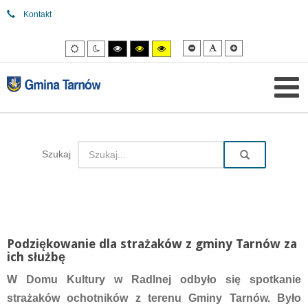
Kontakt
Mniejsza
Domyślna
Większa
Tryb
Tryb
Tryb
Tryb
Tryb
czcionka
czcionka
czcionka
domyślny
nocny
wysokiego
wysokiego
wysokiego
kontrastu
kontrastu
kontrastu
czarny/biały.
czarny/
żółty/czarny.
żółty.
Szukaj
Podziękowanie dla strażaków z gminy Tarnów za
ich służbę
W Domu Kultury w Radlnej odbyło się spotkanie
strażaków ochotników z terenu Gminy Tarnów. Było