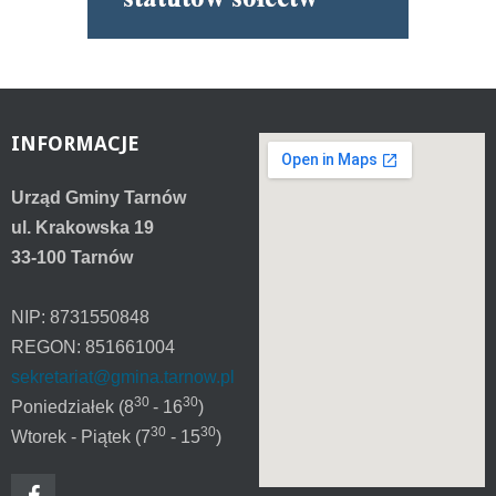
INFORMACJE
Urząd Gminy Tarnów
ul. Krakowska 19
33-100 Tarnów
NIP: 8731550848
REGON: 851661004
sekretariat@gmina.tarnow.pl
30
30
Poniedziałek (8
- 16
)
30
30
Wtorek - Piątek (7
- 15
)