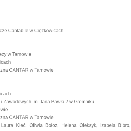
cze Cantabile w Ciężkowicach
ieży w Tarnowie
licach
styczna CANTAR w Tarnowie
licach
h i Zawodowych im. Jana Pawła 2 w Gromniku
owie
styczna CANTAR w Tarnowie
Laura Kieć, Oliwia Bołoz, Helena Oleksyk, Izabela Bibro,