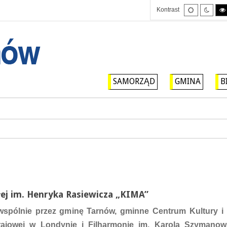
Tryb
Tryb
Kontrast
domyślny
nocny
SAMORZĄD
GMINA
B
łej im. Henryka Rasiewicza „KIMA”
pólnie przez gminę Tarnów, gminne Centrum Kultury i B
Krajowej w Londynie i Filharmonię im. Karola Szymano