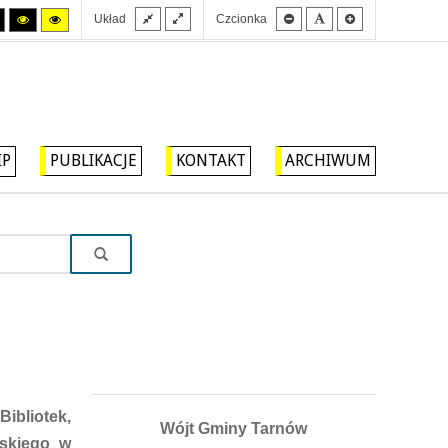
Stały
Szeroki
Mniejsza
Domyślna
Większa
Tryb
Tryb
Tryb
Układ
Czcionka
układ
układ
czcionka
czcionka
czcionka
wysokiego
wysokiego
wysokiego
kontrastu
kontrastu
kontrastu
czarny/biały.
czarny/
żółty/czarny.
żółty.
IP
PUBLIKACJE
KONTAKT
ARCHIWUM
ibliotek,
Wójt Gminy Tarnów
wskiego w