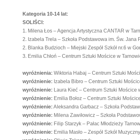
Kategoria 10-14 lat:
SOLIŚCI:
1. Milena Łos – Agencja Artystyczna CANTAR w Tar
2. Izabela Trela – Szkoła Podstawowa im. Św. Jana
2. Blanka Budzioch – Miejski Zespół Szkół nr.6 w Go
3. Emilia Chłoń – Centrum Sztuki Mościce w Tarnowi
wyróżnienia:
Wiktoria Habaj – Centrum Sztuki Mośc
wyróżnienie:
Izabela Bibro – Centrum Sztuki Mości
wyróżnienie:
Laura Kieć – Centrum Sztuki Mościce 
wyróżnienie:
Emilia Bołoz – Centrum Sztuki Mościc
wyróżnienie:
Aleksandra Garbacz – Szkoła Podstaw
wyróżnienie:
Milena Zawiłowicz – Szkoła Podstaw
wyróżnienie:
Filip Starzyk – Pałac Młodzieży Tarno
wyróżnienie:
Emilia Masło – Zespół Szkół Muzyczn