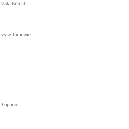
orzata Boruch
ieży w Tarnowie
 Łoponiu