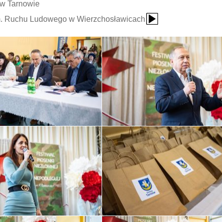
 w Tarnowie
{Play}
im. Ruchu Ludowego w Wierzchosławicach