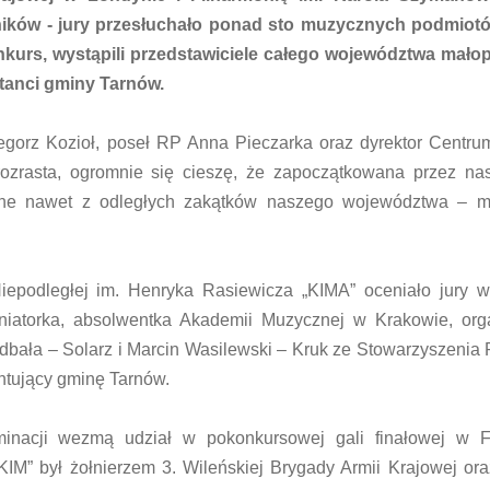
tników - jury przesłuchało ponad sto muzycznych podmiotó
kurs, wystąpili przedstawiciele całego województwa małop
ntanci gminy Tarnów.
gorz Kozioł, poseł RP Anna Pieczarka oraz dyrektor Centrum
rozrasta, ogromnie się cieszę, że zapoczątkowana przez na
czne nawet z odległych zakątków naszego województwa – mó
iepodległej im. Henryka Rasiewicza „KIMA” oceniało jury w
iatorka, absolwentka Akademii Muzycznej w Krakowie, orga
dbała – Solarz i Marcin Wasilewski – Kruk ze Stowarzyszenia 
ntujący gminę Tarnów.
minacji wezmą udział w pokonkursowej gali finałowej w Fi
„KIM” był żołnierzem 3. Wileńskiej Brygady Armii Krajowej or