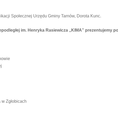
ikacji Społecznej Urzędu Gminy Tarnów, Dorota Kunc.
iepodległej im. Henryka Rasiewicza „KIMA” prezentujemy po
rnowie
j
a w Zgłobicach