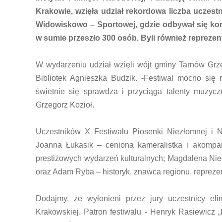
Krakowie, wzięła udział rekordowa liczba uczes
Widowiskowo – Sportowej, gdzie odbywał się kon
w sumie przeszło 300 osób. Byli również repreze
W wydarzeniu udział wzięli wójt gminy Tarnów Grze
Bibliotek Agnieszka Budzik. -Festiwal mocno się 
świetnie się sprawdza i przyciąga talenty muzy
Grzegorz Kozioł.
Uczestników X Festiwalu Piosenki Niezłomnej i N
Joanna Łukasik – ceniona kameralistka i akompan
prestiżowych wydarzeń kulturalnych; Magdalena Nie
oraz Adam Ryba – historyk, znawca regionu, repreze
Dodajmy, że wyłonieni przez jury uczestnicy eli
Krakowskiej. Patron festiwalu - Henryk Rasiewicz 