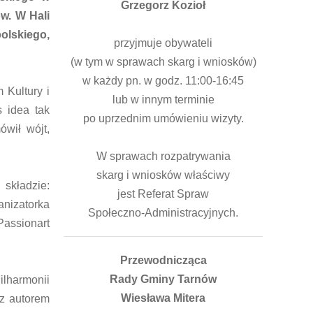
Grzegorz Kozioł
w. W Hali
olskiego,
przyjmuje obywateli
(w tym w sprawach skarg i wniosków)
w każdy pn. w godz. 11:00-16:45
 Kultury i
lub w innym terminie
s idea tak
po uprzednim umówieniu wizyty.
wił wójt,
W sprawach rozpatrywania
skarg i wniosków właściwy
 składzie:
jest Referat Spraw
nizatorka
Społeczno-Administracyjnych.
Passionart
Przewodnicząca
Rady Gminy Tarnów
lharmonii
Wiesława Mitera
az autorem