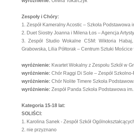
wyróżnienie:
Oliwia Tokarczyk
Zespoły i Chóry:
1. Zespół Kameralny Acostic – Szkoła Podstawowa
2. Duet Siostry Joanna i Milena Łos – Agencja Art
3. Zespół Studio Wokalne CSM: Wiktoria Habaj, 
Grabowska, Lilia Półtorak – Centrum Sztuki Mościce
wyróżnienie:
Kwartet Wokalny z Zespołu Szkół w G
wyróżnienie:
Chór Raggi Di Sole – Zespół Szkolno
wyróżnienie:
Chór Nolite Timere Szkoła Podstawow
wyróżnienie:
Zespół Panda Szkoła Podstawowa im. 
Kategoria 15-18 lat:
SOLIŚCI:
1. Karolina Sanek - Zespół Szkół Ogólnokształcący
2. nie przyznano