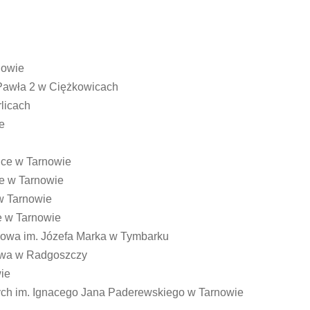
nowie
 Pawła 2 w Ciężkowicach
rlicach
e
ice w Tarnowie
ce w Tarnowie
w Tarnowie
e w Tarnowie
owa im. Józefa Marka w Tymbarku
owa w Radgoszczy
wie
ych im. Ignacego Jana Paderewskiego w Tarnowie