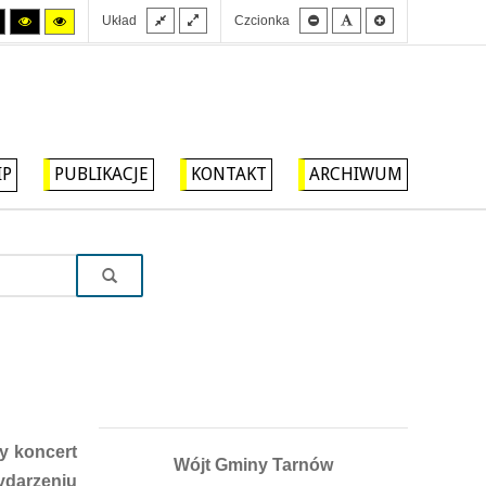
Stały
Szeroki
Mniejsza
Domyślna
Większa
Tryb
Tryb
Tryb
Układ
Czcionka
układ
układ
czcionka
czcionka
czcionka
wysokiego
wysokiego
wysokiego
kontrastu
kontrastu
kontrastu
czarny/biały.
czarny/
żółty/czarny.
żółty.
IP
PUBLIKACJE
KONTAKT
ARCHIWUM
y koncert
Wójt Gminy Tarnów
ydarzeniu