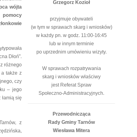
Grzegorz Kozioł
pca wójta
z pomocy
przyjmuje obywateli
złonkowie
(w tym w sprawach skarg i wniosków)
w każdy pn. w godz. 11:00-16:45
lub w innym terminie
wytypowała
po uprzednim umówieniu wizyty.
cna Dłoń”.
 z różnego
W sprawach rozpatrywania
 a także z
skarg i wniosków właściwy
jnego, czy
jest Referat Spraw
oku – jego
Społeczno-Administracyjnych.
 łamią się
Przewodnicząca
Rady Gminy Tarnów
Tarnów, z
Wiesława Mitera
ędzińska,