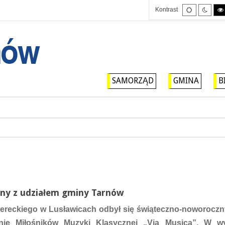
Tryb
Tryb
Kontrast
domyślny
nocny
SAMORZĄD
GMINA
B
ny z udziałem gminy Tarnów
ereckiego w Lusławicach odbył się świąteczno-noworoczn
nie Miłośników Muzyki Klasycznej „Via Musica”. W w