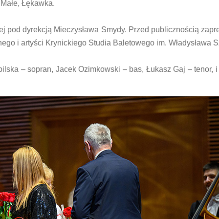
 Małe, Łękawka.
iej pod dyrekcją Mieczysława Smydy. Przed publicznością zapr
nego i artyści Krynickiego Studia Baletowego im. Władysława S
ilska – sopran, Jacek Ozimkowski – bas, Łukasz Gaj – tenor, i