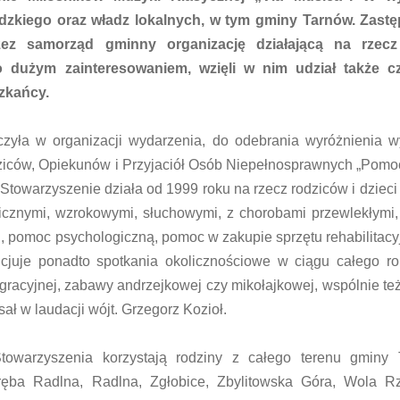
dzkiego oraz władz lokalnych, w tym gminy Tarnów. Zastę
zez samorząd gminny organizację działającą na rzec
o dużym zainteresowaniem, wzięli w nim udział także c
zkańcy.
czyła w organizacji wydarzenia, do odebrania wyróżnienia 
iców, Opiekunów i Przyjaciół Osób Niepełnosprawnych „Pomo
 -Stowarzyszenie działa od 1999 roku na rzecz rodziców i dzieci
icznymi, wzrokowymi, słuchowymi, z chorobami przewlekłymi,
, pomoc psychologiczną, pomoc w zakupie sprzętu rehabilitacy
icjuje ponadto spotkania okolicznościowe w ciągu całego r
gracyjnej, zabawy andrzejkowej czy mikołajkowej, wspólnie też
ł w laudacji wójt. Grzegorz Kozioł.
towarzyszenia korzystają rodziny z całego terenu gminy 
ręba Radlna, Radlna, Zgłobice, Zbylitowska Góra, Wola Rz