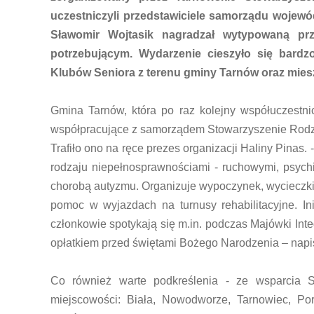
uczestniczyli przedstawiciele samorządu wojewó
Sławomir Wojtasik nagradzał wytypowaną pr
potrzebującym. Wydarzenie cieszyło się bardz
Klubów Seniora z terenu gminy Tarnów oraz mies
Gmina Tarnów, która po raz kolejny współuczestni
współpracujące z samorządem Stowarzyszenie Rodz
Trafiło ono na ręce prezes organizacji Haliny Pinas.
rodzaju niepełnosprawnościami - ruchowymi, psych
chorobą autyzmu. Organizuje wypoczynek, wycieczki
pomoc w wyjazdach na turnusy rehabilitacyjne. In
członkowie spotykają się m.in. podczas Majówki Inte
opłatkiem przed świętami Bożego Narodzenia – napisa
Co również warte podkreślenia - ze wsparcia S
miejscowości: Biała, Nowodworze, Tarnowiec, Po