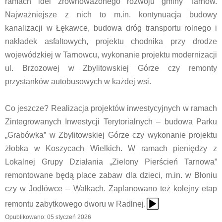
ramach idei zrównoważonego rozwoju gminy Tarnów.
Najważniejsze z nich to m.in. kontynuacja budowy
kanalizacji w Łękawce, budowa dróg transportu rolnego i
nakładek asfaltowych, projektu chodnika przy drodze
wojewódzkiej w Tarnowcu, wykonanie projektu modernizacji
ul. Brzozowej w Zbylitowskiej Górze czy remonty
przystanków autobusowych w każdej wsi.
Co jeszcze? Realizacja projektów inwestycyjnych w ramach
Zintegrowanych Inwestycji Terytorialnych – budowa Parku
„Grabówka” w Zbylitowskiej Górze czy wykonanie projektu
żłobka w Koszycach Wielkich. W ramach pieniędzy z
Lokalnej Grupy Działania „Zielony Pierścień Tarnowa”
remontowane będą place zabaw dla dzieci, m.in. w Błoniu
czy w Jodłówce – Wałkach. Zaplanowano też kolejny etap
{Play}
remontu zabytkowego dworu w Radlnej.
Opublikowano: 05 styczeń 2026