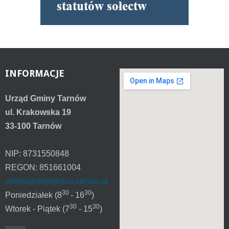
INFORMACJE
Urząd Gminy Tarnów
ul. Krakowska 19
33-100 Tarnów
NIP: 8731550848
REGON: 851661004
sekretariat@gmina.tarnow.pl
30
30
Poniedziałek (8
- 16
)
30
30
Wtorek - Piątek (7
- 15
)