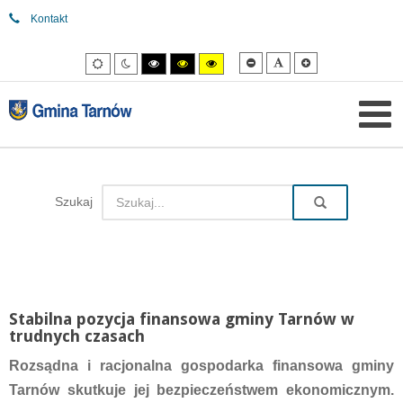
Kontakt
Mniejsza
Domyślna
Większa
Tryb
Tryb
Tryb
Tryb
Tryb
czcionka
czcionka
czcionka
domyślny
nocny
wysokiego
wysokiego
wysokiego
kontrastu
kontrastu
kontrastu
czarny/biały.
czarny/
żółty/czarny.
żółty.
Szukaj
Stabilna pozycja finansowa gminy Tarnów w
trudnych czasach
Rozsądna i racjonalna gospodarka finansowa gminy
Tarnów skutkuje jej bezpieczeństwem ekonomicznym.