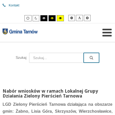
Kontakt
Mniejsza
Domyślna
Większa
Tryb
Tryb
Tryb
Tryb
Tryb
czcionka
czcionka
czcionka
domyślny
nocny
wysokiego
wysokiego
wysokiego
kontrastu
kontrastu
kontrastu
czarny/biały.
czarny/
żółty/czarny.
żółty.
Szukaj
Nabór wniosków w ramach Lokalnej Grupy
Działania Zielony Pierścień Tarnowa
LGD Zielony Pierścień Tarnowa działająca na obszarze
gmin: Żabno, Lisia Góra, Skrzyszów, Wierzchosławice,