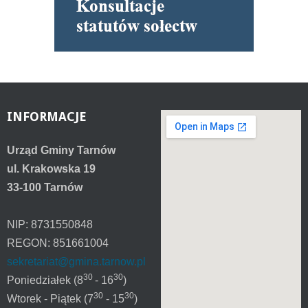
INFORMACJE
Urząd Gminy Tarnów
ul. Krakowska 19
33-100 Tarnów
NIP: 8731550848
REGON: 851661004
sekretariat@gmina.tarnow.pl
30
30
Poniedziałek (8
- 16
)
30
30
Wtorek - Piątek (7
- 15
)