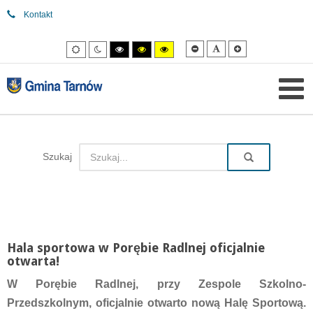
Kontakt
Mniejsza
Domyślna
Większa
Tryb
Tryb
Tryb
Tryb
Tryb
czcionka
czcionka
czcionka
domyślny
nocny
wysokiego
wysokiego
wysokiego
kontrastu
kontrastu
kontrastu
czarny/biały.
czarny/
żółty/czarny.
żółty.
Szukaj
Hala sportowa w Porębie Radlnej oficjalnie
otwarta!
W Porębie Radlnej, przy Zespole Szkolno-
Przedszkolnym, oficjalnie otwarto nową Halę Sportową.