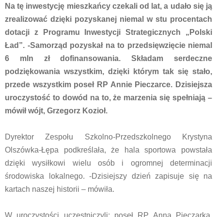
Na tę inwestycję mieszkańcy czekali od lat, a udało się ją
zrealizować dzięki pozyskanej niemal w stu procentach
dotacji z Programu Inwestycji Strategicznych „Polski
Ład”. -Samorząd pozyskał na to przedsięwzięcie niemal
6 mln zł dofinansowania. Składam serdeczne
podziękowania wszystkim, dzięki którym tak się stało,
przede wszystkim poseł RP Annie Pieczarce. Dzisiejsza
uroczystość to dowód na to, że marzenia się spełniają –
mówił wójt, Grzegorz Kozioł.
Dyrektor Zespołu Szkolno-Przedszkolnego Krystyna
Olszówka-Łępa podkreślała, że hala sportowa powstała
dzięki wysiłkowi wielu osób i ogromnej determinacji
środowiska lokalnego. -Dzisiejszy dzień zapisuje się na
kartach naszej historii – mówiła.
W uroczystości uczestniczyli: poseł RP Anna Pieczarka,