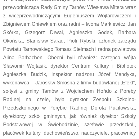
przewodnicząca Rady Gminy Tarnów Wiesława Mitera wraz
z wiceprzewodniczącymi Eugeniuszem Wojtarowiczem i
Zbigniewem Gniewkiem oraz radni – Iwona Markiewicz, Jan
Skórka, Grzegorz Drwal, Agnieszka Godek, Barbara
Okońska, Stanisław Sarad, Piotr Rybski, członek zarządu
Powiatu Tarnowskiego Tomasz Stelmach i radna powiatowa
Alina Barbachen. Obecni byli również: zastępca wójta
Sławomir Wojtasik, dyrektor Centrum Kultury i Bibliotek
Agnieszka Budzik, inspektor nadzoru Józef Mendyka,
wykonawca – Jarosław Smosna z firmy budowlanej „Efekt”,
sołtysi z gminy Tarnów z Wojciechem Hońdo z Poręby
Radlnej na czele, była dyrektor Zespołu Szkolno-
Przedszkolnego w Porębie Radlnej Dorota Puciłowska,
dyrektorzy szkół gminnych, jak również dyrektor Szkoły
Podstawowej w Świebodzinie, szefowie przedszkoli,
placówek kultury, duchowieństwo, nauczyciele, pracownicy