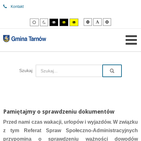
Kontakt
Mniejsza
Domyślna
Większa
Tryb
Tryb
Tryb
Tryb
Tryb
czcionka
czcionka
czcionka
domyślny
nocny
wysokiego
wysokiego
wysokiego
kontrastu
kontrastu
kontrastu
czarny/biały.
czarny/
żółty/czarny.
żółty.
Szukaj
Pamiętajmy o sprawdzeniu dokumentów
Przed nami czas wakacji, urlopów i wyjazdów. W związku
z tym Referat Spraw Społeczno-Administracyjnych
przypomina o sprawdzeniu ważności dowodów