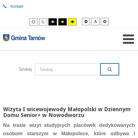
Kontakt
Mniejsza
Domyślna
Większa
Tryb
Tryb
Tryb
Tryb
Tryb
czcionka
czcionka
czcionka
domyślny
nocny
wysokiego
wysokiego
wysokiego
kontrastu
kontrastu
kontrastu
czarny/biały.
czarny/
żółty/czarny.
żółty.
Szukaj
Wizyta I wicewojewody Małopolski w Dziennym
Domu Senior+ w Nowodworzu
Na trasie wizyt studyjnych placówek dedykowanych
osobom starszym w Małopolsce, które odbywa I