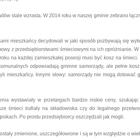
dów stale wzrasta. W 2014 roku w naszej gminie zebrano łączni
to sami mieszkańcy decydowali w jaki sposób pozbywają się wy
umowy z przedsiębiorstwami śmieciowymi na ich opróżnianie. W
oku na każdej zamieszkałej posesji musi być kosz na śmieci.
omunalnych odpowiadają gminne samorządy, ale pełne koszt
czyli mieszkańcy. Innymi słowy: samorządy nie mogą dotować 
enia wystawiały w przetargach bardzo niskie ceny, szukając
e śmieci trafiały na składowiska czy do legalnego przetwo
piskach. Po prostu przedsiębiorcy oszczędzali jak mogli.
 zostały zmienione, uszczegółowione i są w tym względzie o wiel