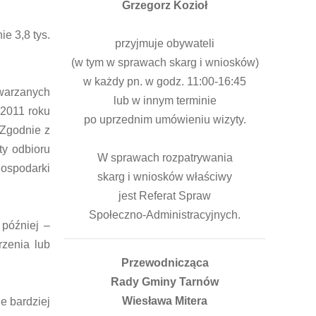
Grzegorz Kozioł
e 3,8 tys.
przyjmuje obywateli
(w tym w sprawach skarg i wniosków)
w każdy pn. w godz. 11:00-16:45
twarzanych
lub w innym terminie
 2011 roku
po uprzednim umówieniu wizyty.
 Zgodnie z
y odbioru
W sprawach rozpatrywania
gospodarki
skarg i wniosków właściwy
jest Referat Spraw
Społeczno-Administracyjnych.
 później –
rzenia lub
Przewodnicząca
Rady Gminy Tarnów
Wiesława Mitera
e bardziej