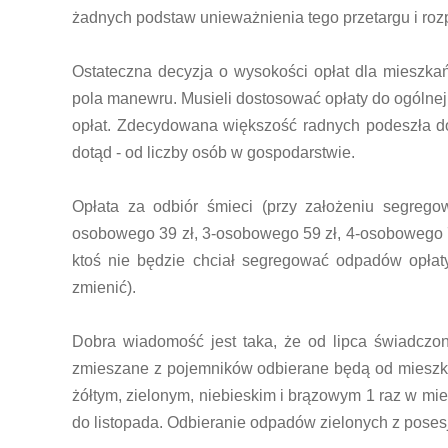
żadnych podstaw unieważnienia tego przetargu i ro
Ostateczna decyzja o wysokości opłat dla mieszk
pola manewru. Musieli dostosować opłaty do ogólnej
opłat. Zdecydowana większość radnych podeszła do
dotąd - od liczby osób w gospodarstwie.
Opłata za odbiór śmieci (przy założeniu segrego
osobowego 39 zł, 3-osobowego 59 zł, 4-osobowego 7
ktoś nie będzie chciał segregować odpadów opłaty
zmienić).
Dobra wiadomość jest taka, że od lipca świadczo
zmieszane z pojemników odbierane będą od mieszk
żółtym, zielonym, niebieskim i brązowym 1 raz w mie
do listopada. Odbieranie odpadów zielonych z posesj