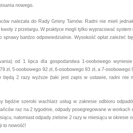
zpisania nowego.
ańców należała do Rady Gminy Tarnów. Radni nie mieli jedn
 kwoty z przetargu. W praktyce mogli tylko wypracować system 
 sprawy bardzo odpowiedzialnie. Wysokość opłat zależeć bę
wania) od 1 lipca dla gospodarstwa 1-osobowego wyniesie 
9 zł, 5-osobowego 92 zł, 6-osobowego 93 zł, a 7-osobowego 94
 będą 2 razy wyższe (taki jest zapis w ustawie, radni nie
ny będzie szeroki wachlarz usług w zakresie odbioru odpad
ańców raz na 2 tygodnie, odpady posegregowane w workach o
siącu, natomiast odpady zielone 2 razy w miesiącu w okresie o
i to nowość!