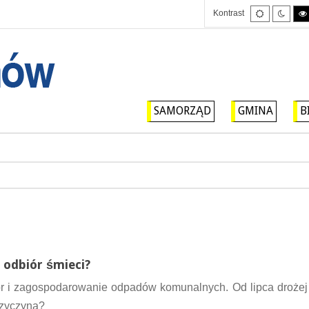
Tryb
Tryb
Kontrast
domyślny
nocny
SAMORZĄD
GMINA
B
 odbiór śmieci?
iór i zagospodarowanie odpadów komunalnych. Od lipca drożej
rzyczyną?