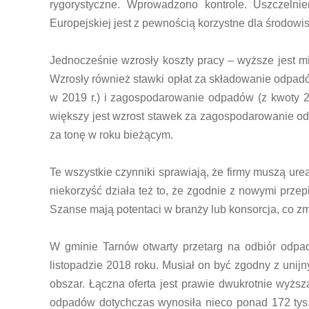
rygorystyczne. Wprowadzono kontrole. Uszczel
Europejskiej jest z pewnością korzystne dla środow
Jednocześnie wzrosły koszty pracy – wyższe jest m
Wzrosły również stawki opłat za składowanie odpadó
w 2019 r.) i zagospodarowanie odpadów (z kwoty 2
większy jest wzrost stawek za zagospodarowanie od
za tonę w roku bieżącym.
Te wszystkie czynniki sprawiają, że firmy muszą ur
niekorzyść działa też to, że zgodnie z nowymi prze
Szanse mają potentaci w branży lub konsorcja, co z
W gminie Tarnów otwarty przetarg na odbiór odpa
listopadzie 2018 roku. Musiał on być zgodny z unijny
obszar. Łączna oferta jest prawie dwukrotnie wyżs
odpadów dotychczas wynosiła nieco ponad 172 tys. z