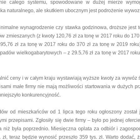
nienie całego systemu, spowodowane w dużej mierze wymo
iska naturalnego, ale skutkiem ubocznym jest podrożenie wywoz
inimalne wynagrodzenie czy stawka godzinowa, droższe jest t
w zmieszanych (z kwoty 120,76 zł za tonę w 2017 roku do 170 
95,76 zł za tonę w 2017 roku do 370 zł za tonę w 2019 roku
padów wielkogabarytowych – z 29.5,76 zł za tonę w 2017 roku
ealnić ceny i w całym kraju wystawiają wyższe kwoty za wywóz 
pisami małe firmy nie mają możliwości startowania w dużych pr
mniejszyło konkurencyjność.
dów od mieszkańców od 1 lipca tego roku ogłoszony został 
mi przepisami. Zgłosiły się dwie firmy – było po jednej oferci
za niż była poprzednio. Miesięczna oplata za odbiór i zagosp
ł, teraz będzie wynosić przeszło 359 tys. zł. Warto dodać, ż