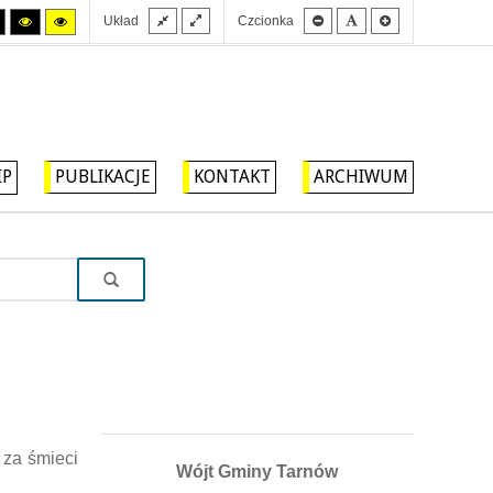
Stały
Szeroki
Mniejsza
Domyślna
Większa
Tryb
Tryb
Tryb
Układ
Czcionka
układ
układ
czcionka
czcionka
czcionka
wysokiego
wysokiego
wysokiego
kontrastu
kontrastu
kontrastu
czarny/biały.
czarny/
żółty/czarny.
żółty.
IP
PUBLIKACJE
KONTAKT
ARCHIWUM
 za śmieci
Wójt Gminy Tarnów