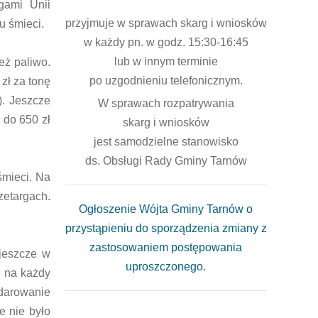
gami Unii
przyjmuje w sprawach skarg i wniosków
u śmieci.
w każdy pn. w godz. 15:30-16:45
lub w innym terminie
eż paliwo.
po uzgodnieniu telefonicznym.
zł za tonę
). Jeszcze
W sprawach rozpatrywania
 do 650 zł
skarg i wniosków
jest samodzielne stanowisko
ds. Obsługi Rady Gminy Tarnów
śmieci. Na
zetargach.
Ogłoszenie Wójta Gminy Tarnów o
przystąpieniu do sporządzenia zmiany z
zastosowaniem postępowania
jeszcze w
uproszczonego.
e na każdy
odarowanie
e nie było