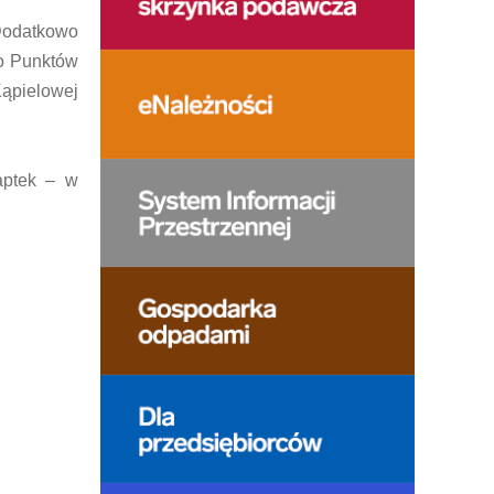
Dodatkowo
o Punktów
Kąpielowej
aptek – w