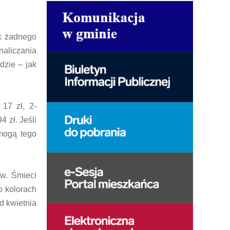
ak żadnego
naliczania
dzie – jak
17 zł, 2-
 zł. Jeśli
 mogą tego
ów. Śmieci
 kolorach
d kwietnia