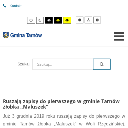
Kontakt
Mniejsza
Domyślna
Większa
Tryb
Tryb
Tryb
Tryb
Tryb
czcionka
czcionka
czcionka
domyślny
nocny
wysokiego
wysokiego
wysokiego
kontrastu
kontrastu
kontrastu
czarny/biały.
czarny/
żółty/czarny.
żółty.
Szukaj
Ruszają zapisy do pierwszego w gminie Tarnów
żłobka „Maluszek”
Już 3 grudnia 2019 roku ruszają zapisy do pierwszego w
gminie Tarnów żłobka „Maluszek” w Woli Rzędzińskiej.