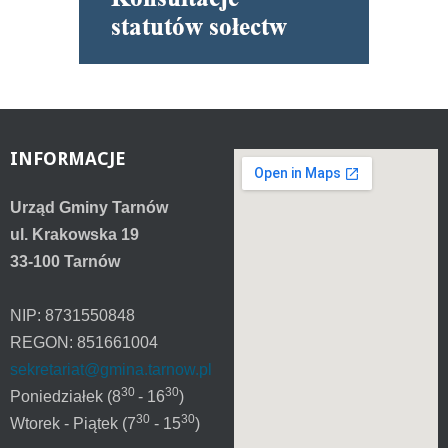
INFORMACJE
Urząd Gminy Tarnów
ul. Krakowska 19
33-100 Tarnów
NIP: 8731550848
REGON: 851661004
sekretariat@gmina.tarnow.pl
30
30
Poniedziałek (8
- 16
)
30
30
Wtorek - Piątek (7
- 15
)