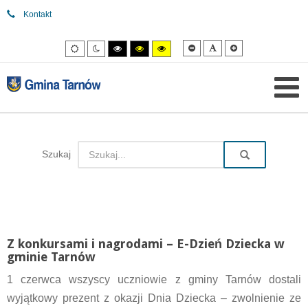
Kontakt
Mniejsza
Domyślna
Większa
Tryb
Tryb
Tryb
Tryb
Tryb
czcionka
czcionka
czcionka
domyślny
nocny
wysokiego
wysokiego
wysokiego
kontrastu
kontrastu
kontrastu
czarny/biały.
czarny/
żółty/czarny.
żółty.
Szukaj
Z konkursami i nagrodami – E-Dzień Dziecka w
gminie Tarnów
1 czerwca wszyscy uczniowie z gminy Tarnów dostali
wyjątkowy prezent z okazji Dnia Dziecka – zwolnienie ze