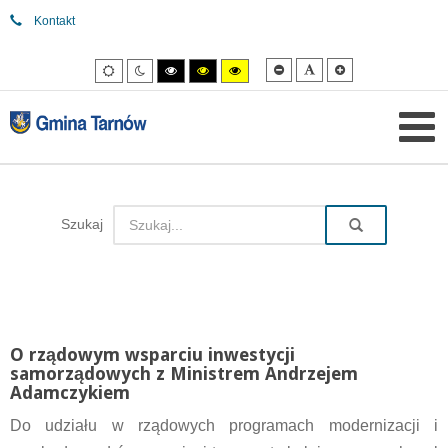
Kontakt
Mniejsza
Domyślna
Większa
Tryb
Tryb
Tryb
Tryb
Tryb
czcionka
czcionka
czcionka
domyślny
nocny
wysokiego
wysokiego
wysokiego
kontrastu
kontrastu
kontrastu
czarny/biały.
czarny/
żółty/czarny.
żółty.
Szukaj
O rządowym wsparciu inwestycji
samorządowych z Ministrem Andrzejem
Adamczykiem
Do udziału w rządowych programach modernizacji i