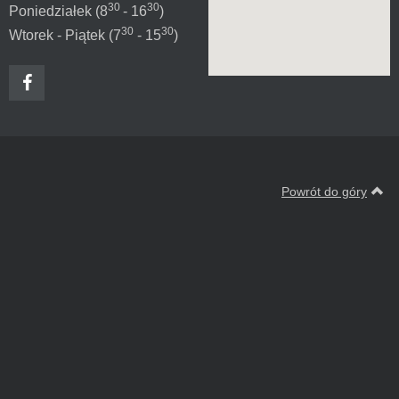
30
30
Poniedziałek (8
- 16
)
30
30
Wtorek - Piątek (7
- 15
)
Powrót do góry