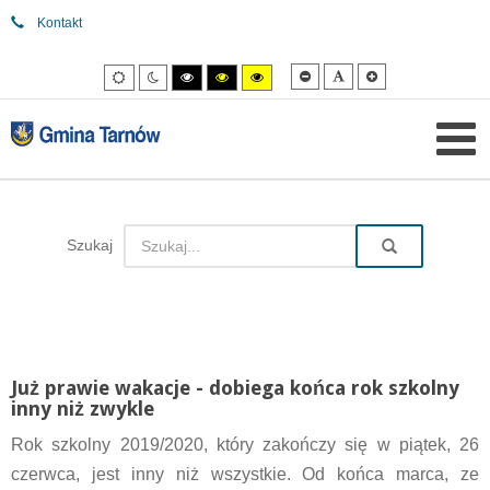
Kontakt
Mniejsza
Domyślna
Większa
Tryb
Tryb
Tryb
Tryb
Tryb
czcionka
czcionka
czcionka
domyślny
nocny
wysokiego
wysokiego
wysokiego
kontrastu
kontrastu
kontrastu
czarny/biały.
czarny/
żółty/czarny.
żółty.
Szukaj
Już prawie wakacje - dobiega końca rok szkolny
inny niż zwykle
Rok szkolny 2019/2020, który zakończy się w piątek, 26
czerwca, jest inny niż wszystkie. Od końca marca, ze