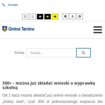
Kontakt
Mniejsza
Domyślna
Większa
Tryb
Tryb
Tryb
Tryb
Tryb
czcionka
czcionka
czcionka
domyślny
nocny
wysokiego
wysokiego
wysokiego
kontrastu
kontrastu
kontrastu
czarny/biały.
czarny/
żółty/czarny.
żółty.
Szukaj
300+ - można już składać wnioski o wyprawkę
szkolną
Od 1 lipca można składać już online wnioski o świadczenie
„Dobry start”, czyli 300 zł jednorazowego wsparcia dla