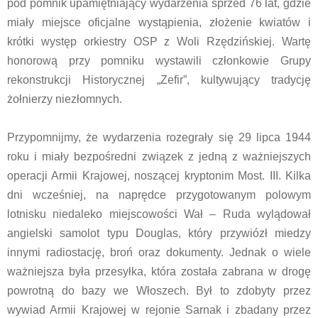
pod pomnik upamiętniający wydarzenia sprzed 76 lat, gdzie
miały miejsce oficjalne wystąpienia, złożenie kwiatów i
krótki występ orkiestry OSP z Woli Rzędzińskiej. Wartę
honorową przy pomniku wystawili członkowie Grupy
rekonstrukcji Historycznej „Zefir”, kultywujący tradycję
żołnierzy niezłomnych.
Przypomnijmy, że wydarzenia rozegrały się 29 lipca 1944
roku i miały bezpośredni związek z jedną z ważniejszych
operacji Armii Krajowej, noszącej kryptonim Most. III. Kilka
dni wcześniej, na naprędce przygotowanym polowym
lotnisku niedaleko miejscowości Wał – Ruda wylądował
angielski samolot typu Douglas, który przywiózł miedzy
innymi radiostację, broń oraz dokumenty. Jednak o wiele
ważniejsza była przesyłka, która została zabrana w drogę
powrotną do bazy we Włoszech. Był to zdobyty przez
wywiad Armii Krajowej w rejonie Sarnak i zbadany przez