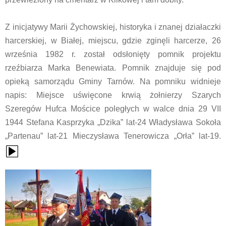
Z inicjatywy Marii Żychowskiej, historyka i znanej działaczki
harcerskiej, w Białej, miejscu, gdzie zginęli harcerze, 26
września 1982 r. został odsłonięty pomnik projektu
rzeźbiarza Marka Benewiata. Pomnik znajduje się pod
opieką samorządu Gminy Tarnów. Na pomniku widnieje
napis: Miejsce uświęcone krwią żołnierzy Szarych
Szeregów Hufca Mościce poległych w walce dnia 29 VII
1944 Stefana Kasprzyka „Dzika” lat-24 Władysława Sokoła
„Partenau” lat-21 Mieczysława Tenerowicza „Orła” lat-19.
{Play}