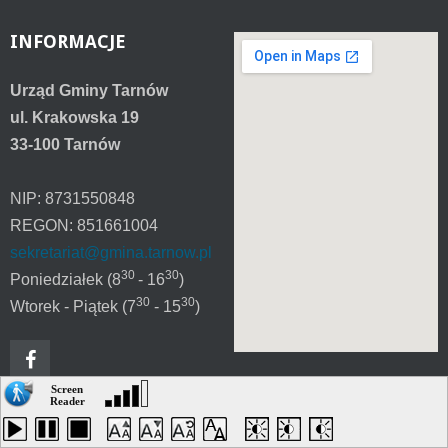
INFORMACJE
Urząd Gminy Tarnów
ul. Krakowska 19
33-100 Tarnów
NIP: 8731550848
REGON: 851661004
sekretariat@gmina.tarnow.pl
30
30
Poniedziałek (8
- 16
)
30
30
Wtorek - Piątek (7
- 15
)