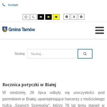
Kontakt
Mniejsza
Domyślna
Większa
Tryb
Tryb
Tryb
Tryb
Tryb
czcionka
czcionka
czcionka
domyślny
nocny
wysokiego
wysokiego
wysokiego
kontrastu
kontrastu
kontrastu
czarny/biały.
czarny/
żółty/czarny.
żółty.
Szukaj
Rocznica potyczki w Białej
W niedzielę, 26 lipca odbyły się uroczystości pod
pomnikiem w Białej, upamiętniające harcerzy z mościckiego
hufca „Szarych Szeregów”, którzy 76 lat temu stanęli w