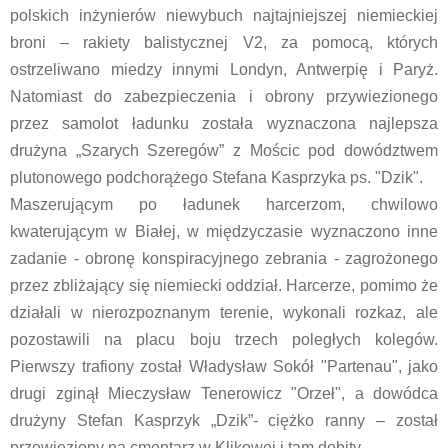
polskich inżynierów niewybuch najtajniejszej niemieckiej
broni – rakiety balistycznej V2, za pomocą, których
ostrzeliwano miedzy innymi Londyn, Antwerpię i Paryż.
Natomiast do zabezpieczenia i obrony przywiezionego
przez samolot ładunku została wyznaczona najlepsza
drużyna „Szarych Szeregów” z Mościc pod dowództwem
plutonowego podchorążego Stefana Kasprzyka ps. "Dzik".
Maszerującym po ładunek harcerzom, chwilowo
kwaterującym w Białej, w międzyczasie wyznaczono inne
zadanie - obronę konspiracyjnego zebrania - zagrożonego
przez zbliżający się niemiecki oddział. Harcerze, pomimo że
działali w nierozpoznanym terenie, wykonali rozkaz, ale
pozostawili na placu boju trzech poległych kolegów.
Pierwszy trafiony został Władysław Sokół "Partenau", jako
drugi zginął Mieczysław Tenerowicz "Orzeł", a dowódca
drużyny Stefan Kasprzyk „Dzik”- ciężko ranny – został
przewieziony na cmentarz w Klikowej i tam dobity.