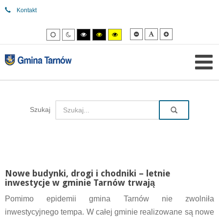
Kontakt
Mniejsza
Domyślna
Większa
Tryb
Tryb
Tryb
Tryb
Tryb
czcionka
czcionka
czcionka
domyślny
nocny
wysokiego
wysokiego
wysokiego
kontrastu
kontrastu
kontrastu
czarny/biały.
czarny/
żółty/czarny.
żółty.
Szukaj
Nowe budynki, drogi i chodniki – letnie
inwestycje w gminie Tarnów trwają
Pomimo epidemii gmina Tarnów nie zwolniła
inwestycyjnego tempa. W całej gminie realizowane są nowe