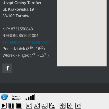
Urząd Gminy Tarnów
ul. Krakowska 19
33-100 Tarnów
NIP: 8731550848
REGON: 851661004
sekretariat@gmina.tarnow.pl
30
30
Poniedziałek (8
- 16
)
30
30
Wtorek - Piątek (7
- 15
)
Powrót do góry