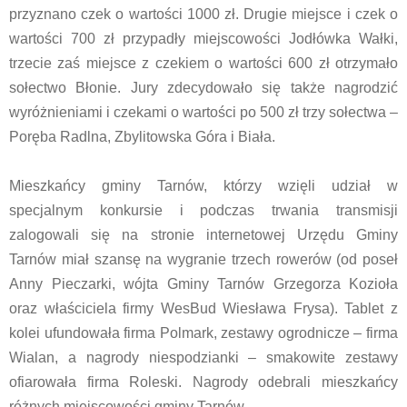
przyznano czek o wartości 1000 zł. Drugie miejsce i czek o
wartości 700 zł przypadły miejscowości Jodłówka Wałki,
trzecie zaś miejsce z czekiem o wartości 600 zł otrzymało
sołectwo Błonie. Jury zdecydowało się także nagrodzić
wyróżnieniami i czekami o wartości po 500 zł trzy sołectwa –
Poręba Radlna, Zbylitowska Góra i Biała.
Mieszkańcy gminy Tarnów, którzy wzięli udział w
specjalnym konkursie i podczas trwania transmisji
zalogowali się na stronie internetowej Urzędu Gminy
Tarnów miał szansę na wygranie trzech rowerów (od poseł
Anny Pieczarki, wójta Gminy Tarnów Grzegorza Kozioła
oraz właściciela firmy WesBud Wiesława Frysa). Tablet z
kolei ufundowała firma Polmark, zestawy ogrodnicze – firma
Wialan, a nagrody niespodzianki – smakowite zestawy
ofiarowała firma Roleski. Nagrody odebrali mieszkańcy
różnych miejscowości gminy Tarnów.