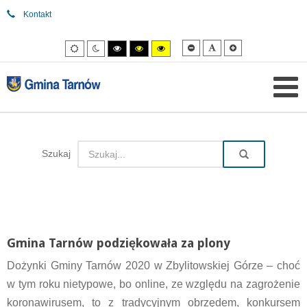
Kontakt
Mniejsza
Domyślna
Większa
Tryb
Tryb
Tryb
Tryb
Tryb
czcionka
czcionka
czcionka
domyślny
nocny
wysokiego
wysokiego
wysokiego
kontrastu
kontrastu
kontrastu
czarny/biały.
czarny/
żółty/czarny.
żółty.
Szukaj
Gmina Tarnów podziękowała za plony
Dożynki Gminy Tarnów 2020 w Zbylitowskiej Górze – choć
w tym roku nietypowe, bo online, ze względu na zagrożenie
koronawirusem, to z tradycyjnym obrzędem, konkursem