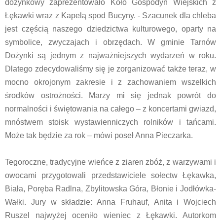
dożynkowy zaprezentowało Koło Gospodyń Wiejskich z
Łękawki wraz z Kapelą spod Bucyny. - Szacunek dla chleba
jest częścią naszego dziedzictwa kulturowego, oparty na
symbolice, zwyczajach i obrzędach. W gminie Tarnów
Dożynki są jednym z najważniejszych wydarzeń w roku.
Dlatego zdecydowaliśmy się je zorganizować także teraz, w
mocno okrojonym zakresie i z zachowaniem wszelkich
środków ostrożności. Marzy mi się jednak powrót do
normalności i świętowania na całego – z koncertami gwiazd,
mnóstwem stoisk wystawienniczych rolników i tańcami.
Może tak będzie za rok – mówi poseł Anna Pieczarka.
Tegoroczne, tradycyjne wieńce z ziaren zbóż, z warzywami i
owocami przygotowali przedstawiciele sołectw Łękawka,
Biała, Poręba Radlna, Zbylitowska Góra, Błonie i Jodłówka-
Wałki. Jury w składzie: Anna Fruhauf, Anita i Wojciech
Ruszel najwyżej oceniło wieniec z Łękawki. Autorkom