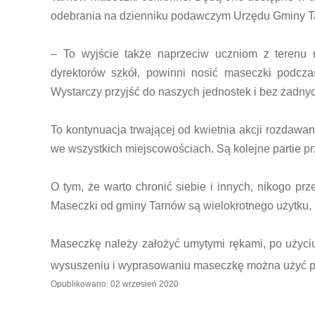
odebrania na dzienniku podawczym Urzędu Gminy T
– To wyjście także naprzeciw uczniom z terenu n
dyrektorów szkół, powinni nosić maseczki podcz
Wystarczy przyjść do naszych jednostek i bez żadny
To kontynuacja trwającej od kwietnia akcji rozdaw
we wszystkich miejscowościach. Są kolejne partie 
O tym, że warto chronić siebie i innych, nikogo pr
Maseczki od gminy Tarnów są wielokrotnego użytku, rę
Maseczkę należy założyć umytymi rękami, po użyciu
wysuszeniu i wyprasowaniu maseczkę można użyć 
Opublikowano: 02 wrzesień 2020