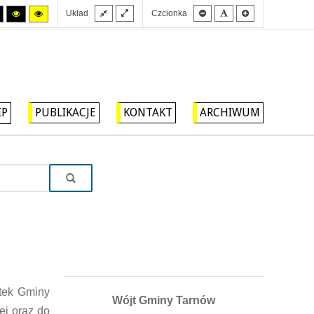
Stały
Szeroki
Mniejsza
Domyślna
Większa
Tryb
Tryb
Tryb
Układ
Czcionka
układ
układ
czcionka
czcionka
czcionka
wysokiego
wysokiego
wysokiego
kontrastu
kontrastu
kontrastu
czarny/biały.
czarny/
żółty/czarny.
żółty.
IP
PUBLIKACJE
KONTAKT
ARCHIWUM
otek Gminy
Wójt Gminy Tarnów
ej oraz do