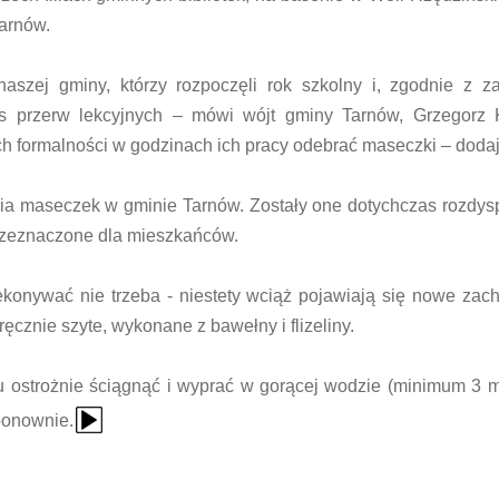
arnów.
aszej gminy, którzy rozpoczęli rok szkolny i, zgodnie z z
as przerw lekcyjnych – mówi wójt gminy Tarnów, Grzegorz 
ch formalności w godzinach ich pracy odebrać maseczki – dodaj
ania maseczek w gminie Tarnów. Zostały one dotychczas rozd
przeznaczone dla mieszkańców.
zekonywać nie trzeba - niestety wciąż pojawiają się nowe zac
cznie szyte, wykonane z bawełny i flizeliny.
 ostrożnie ściągnąć i wyprać w gorącej wodzie (minimum 3 m
{Play}
ponownie.