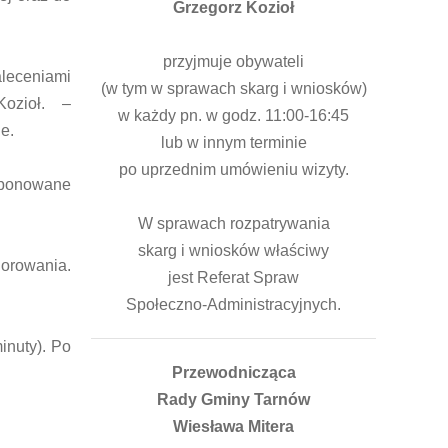
Grzegorz Kozioł
przyjmuje obywateli
aleceniami
(w tym w sprawach skarg i wniosków)
Kozioł. –
w każdy pn. w godz. 11:00-16:45
e.
lub w innym terminie
po uprzednim umówieniu wizyty.
ysponowane
W sprawach rozpatrywania
skarg i wniosków właściwy
horowania.
jest Referat Spraw
Społeczno-Administracyjnych.
inuty). Po
Przewodnicząca
Rady Gminy Tarnów
Wiesława Mitera