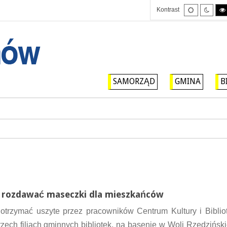
Tryb
Tryb
Kontrast
domyślny
nocny
SAMORZĄD
GMINA
B
 rozdawać maseczki dla mieszkańców
 otrzymać uszyte przez pracowników Centrum Kultury i Bibli
ech filiach gminnych bibliotek, na basenie w Woli Rzędziński