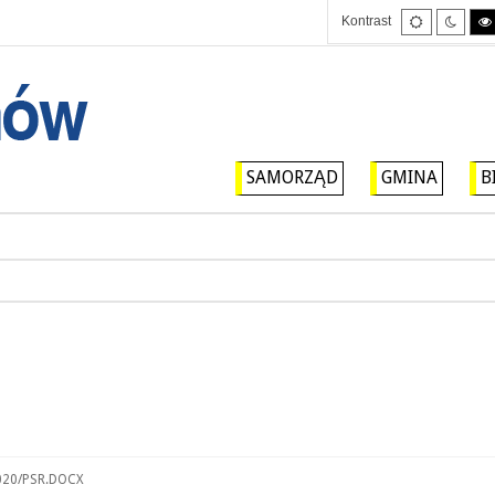
Tryb
Tryb
Kontrast
domyślny
nocny
SAMORZĄD
GMINA
B
020/PSR.DOCX