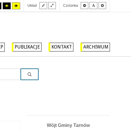
Stały
Szeroki
Mniejsza
Domyślna
Większa
Tryb
Tryb
Tryb
Układ
Czcionka
układ
układ
czcionka
czcionka
czcionka
wysokiego
wysokiego
wysokiego
kontrastu
kontrastu
kontrastu
czarny/biały.
czarny/
żółty/czarny.
żółty.
IP
PUBLIKACJE
KONTAKT
ARCHIWUM
Wójt Gminy Tarnów