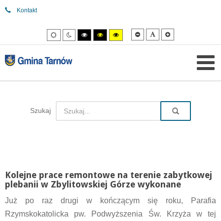
Kontakt
Mniejsza
Domyślna
Większa
Tryb
Tryb
Tryb
Tryb
Tryb
czcionka
czcionka
czcionka
domyślny
nocny
wysokiego
wysokiego
wysokiego
kontrastu
kontrastu
kontrastu
czarny/biały.
czarny/
żółty/czarny.
żółty.
Szukaj
Kolejne prace remontowe na terenie zabytkowej
plebanii w Zbylitowskiej Górze wykonane
Już po raz drugi w kończącym się roku, Parafia
Rzymskokatolicka pw. Podwyższenia Św. Krzyża w tej