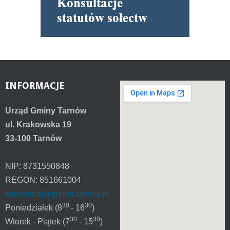
INFORMACJE
Urząd Gminy Tarnów
ul. Krakowska 19
33-100 Tarnów
NIP: 8731550848
REGON: 851661004
sekretariat@gmina.tarnow.pl
30
30
Poniedziałek (8
- 16
)
30
30
Wtorek - Piątek (7
- 15
)