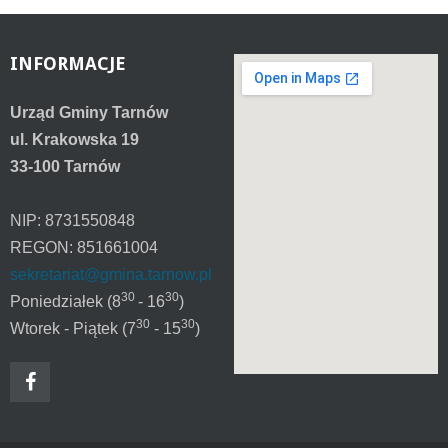
INFORMACJE
Urząd Gminy Tarnów
ul. Krakowska 19
33-100 Tarnów
NIP: 8731550848
REGON: 851661004
sekretariat@gmina.tarnow.pl
30
30
Poniedziałek (8
- 16
)
30
30
Wtorek - Piątek (7
- 15
)