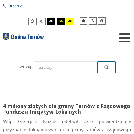
Kontakt
Mniejsza
Domyślna
Większa
Tryb
Tryb
Tryb
Tryb
Tryb
czcionka
czcionka
czcionka
domyślny
nocny
wysokiego
wysokiego
wysokiego
kontrastu
kontrastu
kontrastu
czarny/biały.
czarny/
żółty/czarny.
żółty.
Szukaj
4 miliony złotych dla gminy Tarnów z Rządowego
Funduszu Inicjatyw Lokalnych
Wójt Grzegorz Kozioł odebrał czek potwierdzający
przyznanie dofinansowania dla gminy Tarnów z Rządowego