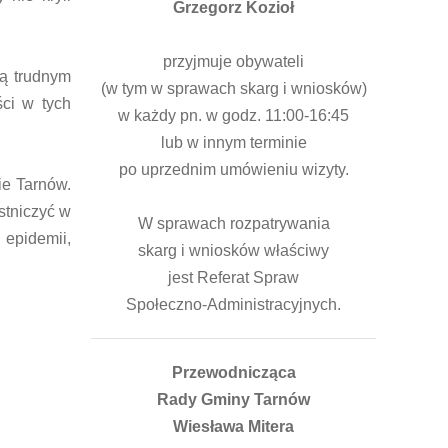
Grzegorz Kozioł
przyjmuje obywateli
ią trudnym
(w tym w sprawach skarg i wniosków)
ci w tych
w każdy pn. w godz. 11:00-16:45
.
lub w innym terminie
po uprzednim umówieniu wizyty.
ie Tarnów.
stniczyć w
W sprawach rozpatrywania
 epidemii,
skarg i wniosków właściwy
jest Referat Spraw
Społeczno-Administracyjnych.
Przewodnicząca
Rady Gminy Tarnów
Wiesława Mitera