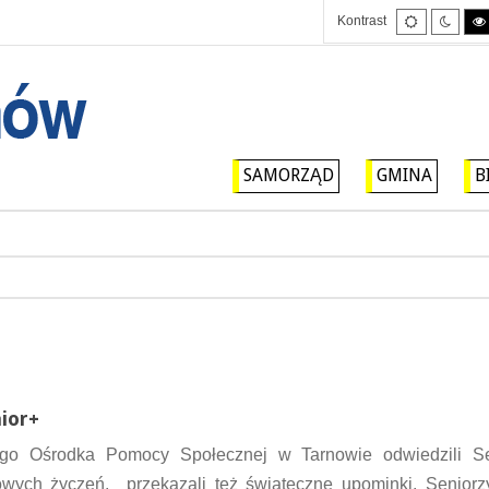
Tryb
Tryb
Kontrast
domyślny
nocny
SAMORZĄD
GMINA
B
ior+
go Ośrodka Pomocy Społecznej w Tarnowie odwiedzili S
ch życzeń, przekazali też świąteczne upominki. Seniorzy 