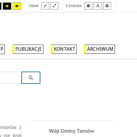
Stały
Szeroki
Mniejsza
Domyślna
Większa
Tryb
Tryb
Tryb
Układ
Czcionka
układ
układ
czcionka
czcionka
czcionka
wysokiego
wysokiego
wysokiego
kontrastu
kontrastu
kontrastu
czarny/biały.
czarny/
żółty/czarny.
żółty.
IP
PUBLIKACJE
KONTAKT
ARCHIWUM
eniorów z
Wójt Gminy Tarnów
nie kryli