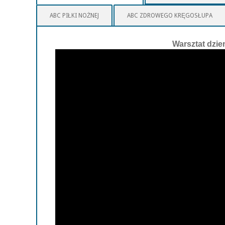
ABC PIŁKI NOŻNEJ
ABC ZDROWEGO KRĘGOSŁUPA
Warsztat dzie