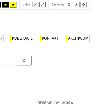
Stały
Szeroki
Mniejsza
Domyślna
Większa
Tryb
Tryb
Tryb
Układ
Czcionka
układ
układ
czcionka
czcionka
czcionka
wysokiego
wysokiego
wysokiego
kontrastu
kontrastu
kontrastu
czarny/biały.
czarny/
żółty/czarny.
żółty.
IP
PUBLIKACJE
KONTAKT
ARCHIWUM
Wójt Gminy Tarnów