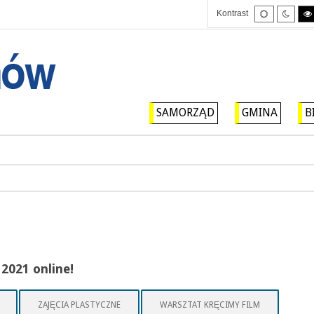
Tryb
Tryb
Kontrast
domyślny
nocny
SAMORZĄD
GMINA
B
 2021 online!
ZAJĘCIA PLASTYCZNE
WARSZTAT KRĘCIMY FILM