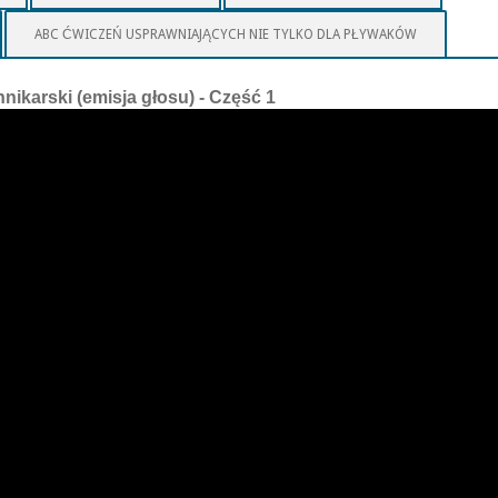
ABC ĆWICZEŃ USPRAWNIAJĄCYCH NIE TYLKO DLA PŁYWAKÓW
nnikarski (emisja głosu) - Część 1