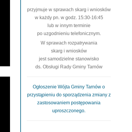
przyjmuje w sprawach skarg i wniosków
w każdy pn. w godz. 15:30-16:45
lub w innym terminie
po uzgodnieniu telefonicznym.
W sprawach rozpatrywania
skarg i wniosków
jest samodzielne stanowisko
ds. Obsługi Rady Gminy Tarnów
Ogłoszenie Wójta Gminy Tarnów o
przystąpieniu do sporządzenia zmiany z
zastosowaniem postępowania
uproszczonego.