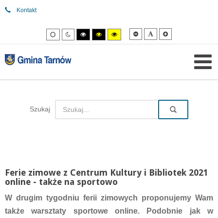
Kontakt
Mniejsza
Domyślna
Większa
Tryb
Tryb
Tryb
Tryb
Tryb
czcionka
czcionka
czcionka
domyślny
nocny
wysokiego
wysokiego
wysokiego
kontrastu
kontrastu
kontrastu
czarny/biały.
czarny/
żółty/czarny.
żółty.
Szukaj
Ferie zimowe z Centrum Kultury i Bibliotek 2021
online - także na sportowo
W drugim tygodniu ferii zimowych proponujemy Wam
także warsztaty sportowe online. Podobnie jak w