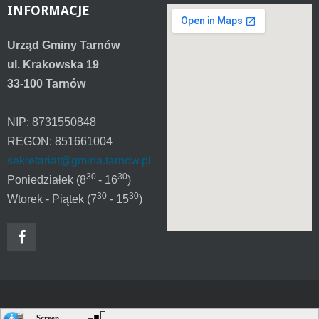
INFORMACJE
Urząd Gminy Tarnów
ul. Krakowska 19
33-100 Tarnów
NIP: 8731550848
REGON: 851661004
sekretariat@gmina.tarnow.pl
30
30
Poniedziałek (8
- 16
)
30
30
Wtorek - Piątek (7
- 15
)