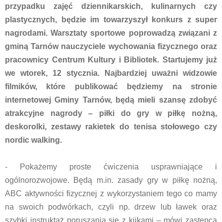
przypadku zajęć dziennikarskich, kulinarnych czy
plastycznych, będzie im towarzyszył konkurs z super
nagrodami. Warsztaty sportowe poprowadzą związani z
gminą Tarnów nauczyciele wychowania fizycznego oraz
pracownicy Centrum Kultury i Bibliotek. Startujemy już
we wtorek, 12 stycznia. Najbardziej uważni widzowie
filmików, które publikować będziemy na stronie
internetowej Gminy Tarnów, będą mieli szansę zdobyć
atrakcyjne nagrody – piłki do gry w piłkę nożną,
deskorolki, zestawy rakietek do tenisa stołowego czy
nordic walking.
- Pokażemy proste ćwiczenia usprawniające i
ogólnorozwojowe. Będą m.in. zasady gry w piłkę nożną,
ABC aktywności fizycznej z wykorzystaniem tego co mamy
na swoich podwórkach, czyli np. drzew lub ławek oraz
szybki instruktaż poruszania się z kijkami – mówi zastępca