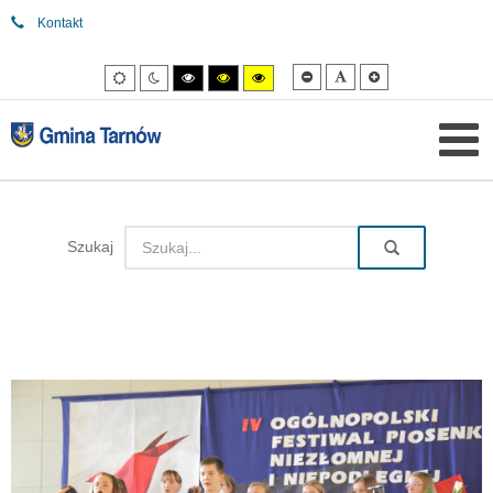
Kontakt
Mniejsza
Domyślna
Większa
Tryb
Tryb
Tryb
Tryb
Tryb
czcionka
czcionka
czcionka
domyślny
nocny
wysokiego
wysokiego
wysokiego
kontrastu
kontrastu
kontrastu
czarny/biały.
czarny/
żółty/czarny.
żółty.
Szukaj