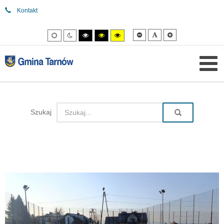
Kontakt
Mniejsza
Domyślna
Większa
Tryb
Tryb
Tryb
Tryb
Tryb
czcionka
czcionka
czcionka
domyślny
nocny
wysokiego
wysokiego
wysokiego
kontrastu
kontrastu
kontrastu
czarny/biały.
czarny/
żółty/czarny.
żółty.
Szukaj